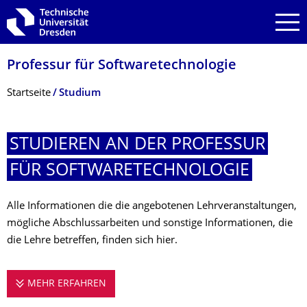
Zur Hauptnavigation springen
Zur Suche springen
Zum Inhalt springen
Professur für Softwaretechnolo­gie
Breadcrumb-Menü
Startseite
Studium
STUDIEREN AN DER PROFESSUR
FÜR SOFTWARETECHNO­LOGIE
Alle Informationen die die angebotenen Lehrveranstaltungen,
mögliche Abschlussarbeiten und sonstige Informationen, die
die Lehre betreffen, finden sich hier.
MEHR ERFAHREN
STUDIEREN AN DER PROFESSUR FÜR SO