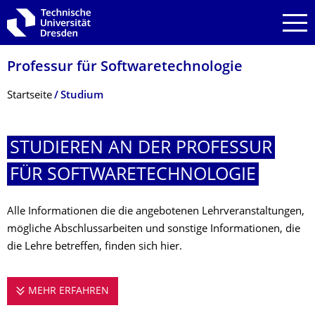
Zur Hauptnavigation springen
Zur Suche springen
Zum Inhalt springen
Professur für Softwaretechnolo­gie
Breadcrumb-Menü
Startseite
Studium
STUDIEREN AN DER PROFESSUR
FÜR SOFTWARETECHNO­LOGIE
Alle Informationen die die angebotenen Lehrveranstaltungen,
mögliche Abschlussarbeiten und sonstige Informationen, die
die Lehre betreffen, finden sich hier.
MEHR ERFAHREN
STUDIEREN AN DER PROFESSUR FÜR SO