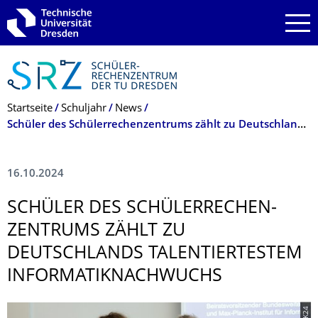
Zur Hauptnavigation springen
Zur Suche springen
Zum Inhalt springen
Breadcrumb-Menü
Startseite
Schuljahr
News
­Schüler des Schülerrechenzentrums zählt zu Deutschlands talentiertestem Informatiknachwuchs
16.10.2024
­SCHÜLER DES SCHÜLERRECHEN­
ZENTRUMS ZÄHLT ZU
DEUTSCHLANDS TALENTIERTESTEM
INFORMATIKNACH­WUCHS