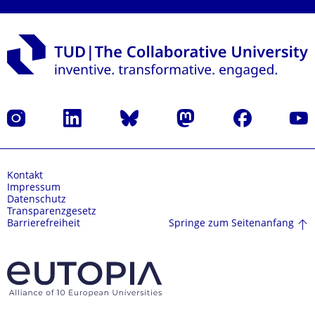
Instagram
LinkedIn
Bluesky
Mastodon
Facebook
Yout
Kontakt
Impressum
Datenschutz
Transparenzgesetz
Springe zum Seitenanfang
Barrierefreiheit