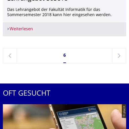
Das Lehrangebot der Fakultät Informatik für das
Sommersemester 2018 kann hier eingesehen werden.
Weiterlesen
Lehrangebot SoSe18
Seite 6, aktuell ausgewählt
6
zurück
weite
OFT GESUCHT
© placit