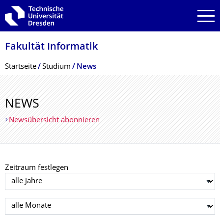
Zur Hauptnavigation springen
Zur Suche springen
Zum Inhalt springen
Fakultät Informatik
Breadcrumb-Menü
Startseite
Studium
News
NEWS
Newsübersicht abonnieren
Zeitraum festlegen
Jahr auswählen
Monat auswählen