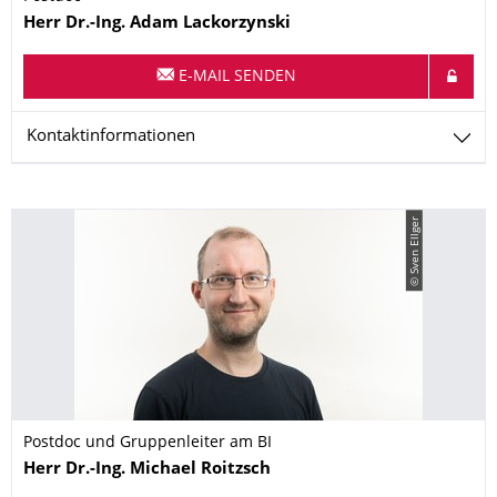
Name
Herr
Dr.-Ing.
Adam
Lackorzynski
E-MAIL SENDEN
Kontaktinformationen
© Sven Ellger
Postdoc und Gruppenleiter am BI
Name
Herr
Dr.-Ing.
Michael
Roitzsch