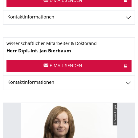
E-MAIL SENDEN
Kontaktinformationen
wissenschaftlicher Mitarbeiter & Doktorand
Name
Herr
Dipl.-Inf.
Jan
Bierbaum
E-MAIL SENDEN
Kontaktinformationen
© Sven Ellger