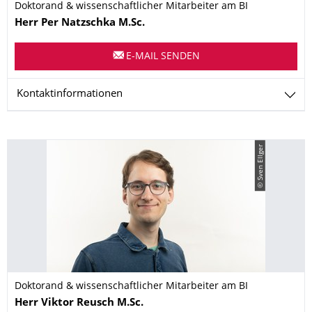
Doktorand & wissenschaftlicher Mitarbeiter am BI
Name
Herr
Per
Natzschka
M.Sc.
E-MAIL SENDEN
Kontaktinformationen
© Sven Ellger
Doktorand & wissenschaftlicher Mitarbeiter am BI
Name
Herr
Viktor
Reusch
M.Sc.