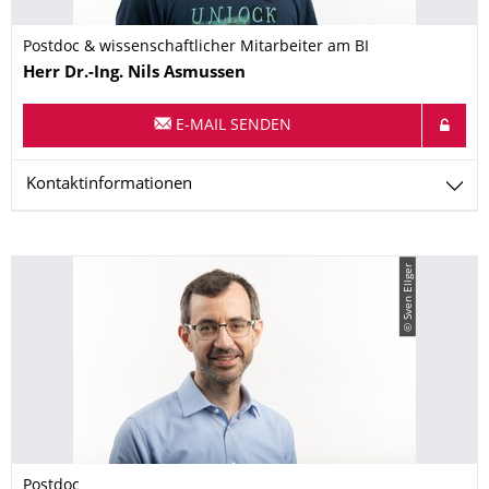
Postdoc & wissenschaftlicher Mitarbeiter am BI
Name
Herr
Dr.-Ing.
Nils
Asmussen
E-MAIL SENDEN
Kontaktinformationen
© Sven Ellger
Postdoc