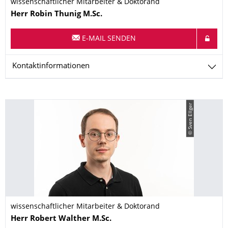
wissenschaftlicher Mitarbeiter & Doktorand
Name
Herr
Robin
Thunig
M.Sc.
E-MAIL SENDEN
Kontaktinformationen
© Sven Ellger
wissenschaftlicher Mitarbeiter & Doktorand
Name
Herr
Robert
Walther
M.Sc.