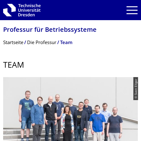
Zur Hauptnavigation springen
Zur Suche springen
Zum Inhalt springen
Professur für Betriebssysteme
Breadcrumb-Menü
Startseite
Die Professur
Team
TEAM
© Sven Ellger