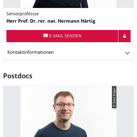
Seniorprofessor
Name
Herr
Prof. Dr. rer. nat.
Hermann
Härtig
E-MAIL SENDEN
Kontaktinformationen
Postdocs
© Sven Ellger