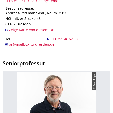
Organisationsname
Professur für Betriebssysteme
Professur für Betriebssysteme
Adresse
Besuchsadresse:
Andreas-Pfitzmann-Bau, Raum 3103
Nöthnitzer Straße 46
01187
Dresden
Zeige Karte von diesem Ort.
Tel.
Seniorprofessur
© Sven Ellger