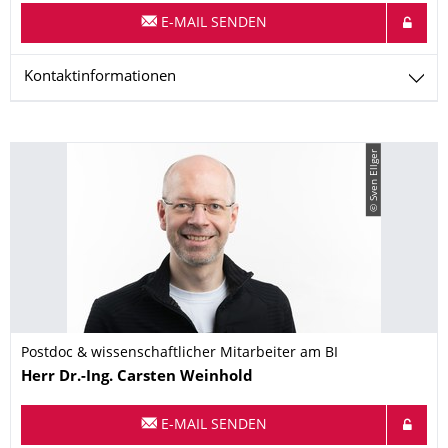
E-MAIL SENDEN
Kontaktinformationen
© Sven Ellger
Postdoc & wissenschaftlicher Mitarbeiter am BI
Name
Herr
Dr.-Ing.
Carsten
Weinhold
E-MAIL SENDEN