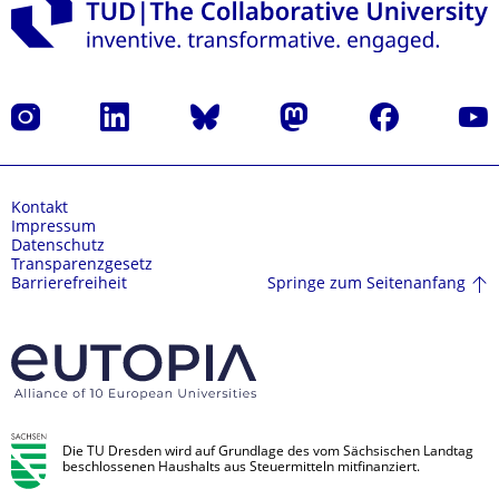
Instagram
LinkedIn
Bluesky
Mastodon
Facebook
Yout
Kontakt
Impressum
Datenschutz
Transparenzgesetz
Springe zum Seitenanfang
Barrierefreiheit
Die TU Dresden wird auf Grundlage des vom Sächsischen Landtag
beschlossenen Haushalts aus Steuermitteln mitfinanziert.