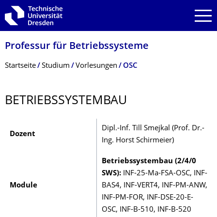
Zur Hauptnavigation springen
Zur Suche springen
Zum Inhalt springen
Professur für Betriebssysteme
Breadcrumb-Menü
Startseite
Studium
Vorlesungen
OSC
BETRIEBSSYSTEM­BAU
Dipl.-Inf. Till Smejkal (Prof. Dr.-
Dozent
Ing. Horst Schirmeier)
Betriebssystembau (2/4/0
SWS):
INF-25-Ma-FSA-OSC, INF-
Module
BAS4, INF-VERT4, INF-PM-ANW,
INF-PM-FOR, INF-DSE-20-E-
OSC, INF-B-510, INF-B-520