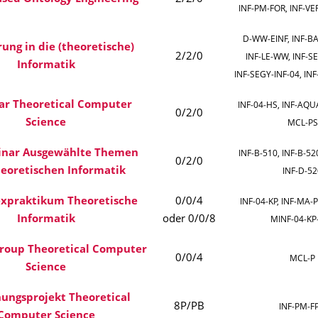
INF‑PM‑FOR, INF‑VE
D‑WW‑EINF, INF‑BA
rung in die (theoretische)
2/2/0
INF‑LE‑WW, INF‑SE
Informatik
INF‑SEGY‑INF‑04, IN
ar Theoretical Computer
INF‑04‑HS, INF‑AQUA
0/2/0
Science
MCL‑PS
inar Ausgewählte Themen
INF‑B‑510, INF‑B‑52
0/2/0
heoretischen Informatik
INF‑D‑52
xpraktikum Theoretische
0/0/4
INF‑04‑KP, INF‑MA‑P
Informatik
oder 0/0/8
MINF‑04‑KP
Group Theoretical Computer
0/0/4
MCL‑P
Science
hungsprojekt Theoretical
8P/PB
INF‑PM‑F
Computer Science