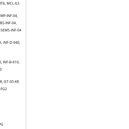
RT6, MCL‑ILS
WP‑INF‑04,
BS‑INF‑04,
F‑SEMS‑INF‑04
, INF‑D‑940,
0, INF‑B‑610,
0
R, IST‑05‑KP,
‑FG2
PG