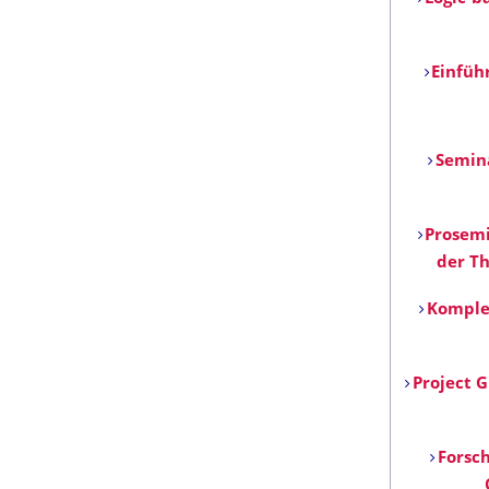
Einfüh
Semin
Prosem
der T
Komple
Project 
Forsc