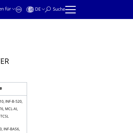
en für
DE
Suche
TER
e
10, INF‑B‑520,
T6, MCL‑AI,
‑TCSL
0, INF‑BAS6,