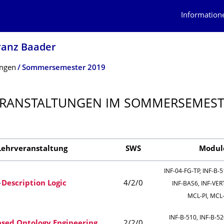
Information
Franz Baader
ungen
Sommersemester 2019
RANSTAL­TUNGEN IM SOMMERSEMES
Lehrveranstaltung
SWS
Modul
INF‑04‑FG‑TP, INF‑B‑5
Description Logic
4/2/0
INF‑BAS6, INF‑VER
MCL‑PI, MCL
INF‑B‑510, INF‑B‑52
ased Ontology Engineering
2/2/0