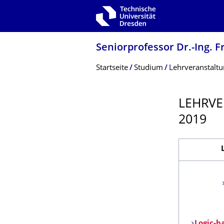
Zur Hauptnavigation springen
Zur Suche springen
Zum Inhalt springen
Seniorprofessor Dr.-Ing. 
Breadcrumb-Menü
Startseite
Studium
Lehrveranstalt
LEHRVE
2019
Logic-b