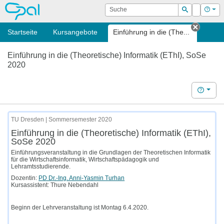
OPAL
Suche
Login
Hilf
Suchen
Startseite
Kursangebote
Einführung in die (The...
Tab sc
Einführung in die (Theoretische) Informatik (EThI), SoSe
2020
Hilfe
TU Dresden | Sommersemester 2020
Einführung in die (Theoretische) Informatik (EThI),
SoSe 2020
Einführungsveranstaltung in die Grundlagen der Theoretischen Informatik
für die Wirtschaftsinformatik, Wirtschaftspädagogik und
Lehramtsstudierende.
Dozentin:
PD Dr.-Ing. Anni-Yasmin Turhan
Kursassistent: Thure Nebendahl
Beginn der Lehrveranstaltung ist Montag 6.4.2020.