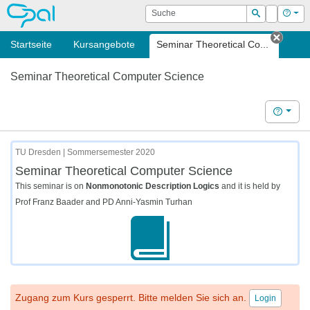
OPAL
Suche
Login
Hilf
Suchen
Startseite
Kursangebote
Seminar Theoretical Co...
Tab s
Seminar Theoretical Computer Science
Hilfe
TU Dresden | Sommersemester 2020
Seminar Theoretical Computer Science
This seminar is on
Nonmonotonic Description Logics
and it is held by
Prof Franz Baader and PD Anni-Yasmin Turhan
Zugang zum Kurs gesperrt. Bitte melden Sie sich an.
Login