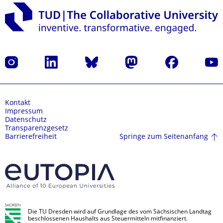
Instagram
LinkedIn
Bluesky
Mastodon
Facebook
Yout
Kontakt
Impressum
Datenschutz
Transparenzgesetz
Springe zum Seitenanfang
Barrierefreiheit
Die TU Dresden wird auf Grundlage des vom Sächsischen Landtag
beschlossenen Haushalts aus Steuermitteln mitfinanziert.