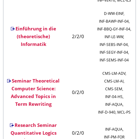
INF‑VERT6, MCL‑ILS
D‑WW‑EINF,
INF‑BAWP‑INF‑04,
Einführung in die
INF‑BBQ‑GY‑INF‑04,
(theoretische)
2/2/0
INF‑LE‑WW,
Informatik
INF‑SEBS‑INF‑04,
INF‑SEGY‑INF‑04,
INF‑SEMS‑INF‑04
CMS‑LM‑ADV,
Seminar Theoretical
CMS‑LM‑AI,
Computer Science:
CMS‑SEM,
0/2/0
Advanced Topics in
INF‑04‑HS,
Term Rewriting
INF‑AQUA,
INF‑D‑940, MCL‑PS
Research Seminar
INF‑AQUA,
Quantitative Logics
0/2/0
INF‑PM‑FOR