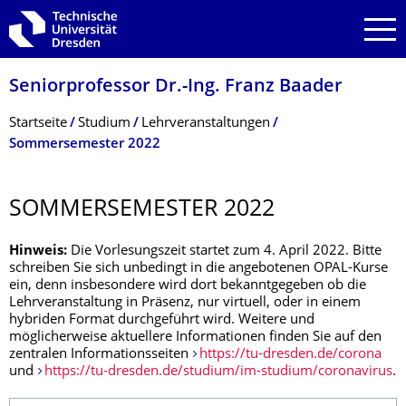
Zur Hauptnavigation springen
Zur Suche springen
Zum Inhalt springen
Seniorprofessor Dr.-Ing. Franz Baader
Breadcrumb-Menü
Startseite
Studium
Lehrveranstaltungen
Sommersemester 2022
SOMMERSEMESTER 2022
Hinweis:
Die Vorlesungszeit startet zum 4. April 2022. Bitte
schreiben Sie sich unbedingt in die angebotenen OPAL-Kurse
ein, denn insbesondere wird dort bekanntgegeben ob die
Lehrveranstaltung in Präsenz, nur virtuell, oder in einem
hybriden Format durchgeführt wird. Weitere und
möglicherweise aktuellere Informationen finden Sie auf den
zentralen Informationsseiten
https://tu-dresden.de/corona
und
https://tu-dresden.de/studium/im-studium/coronavirus
.