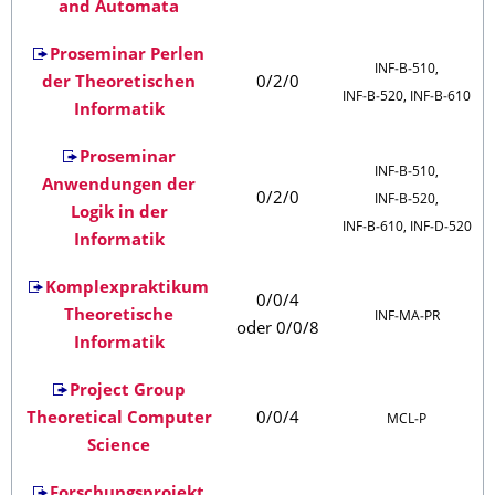
and Automata
Proseminar Perlen
INF‑B‑510,
der Theoretischen
0/2/0
INF‑B‑520, INF‑B‑610
Informatik
Proseminar
INF‑B‑510,
Anwendungen der
0/2/0
INF‑B‑520,
Logik in der
INF‑B‑610, INF‑D‑520
Informatik
Komplexpraktikum
0/0/4
Theoretische
INF‑MA‑PR
oder 0/0/8
Informatik
Project Group
Theoretical Computer
0/0/4
MCL‑P
Science
Forschungsprojekt