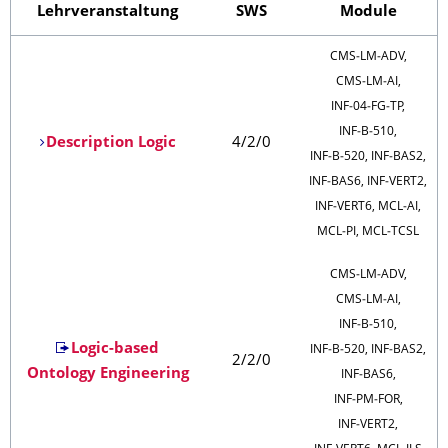
Lehrveranstaltung
SWS
Module
CMS‑LM‑ADV,
CMS‑LM‑AI,
INF‑04‑FG‑TP,
INF‑B‑510,
Description Logic
4/2/0
INF‑B‑520, INF‑BAS2,
INF‑BAS6, INF‑VERT2,
INF‑VERT6, MCL‑AI,
MCL‑PI, MCL‑TCSL
CMS‑LM‑ADV,
CMS‑LM‑AI,
INF‑B‑510,
Logic-based
INF‑B‑520, INF‑BAS2,
2/2/0
Ontology Engineering
INF‑BAS6,
INF‑PM‑FOR,
INF‑VERT2,