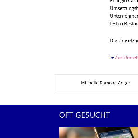
Kollegin Car
Umsetzungshi
Unternehmen d
festen Besta
Die Umsetzung
Zur Umset
Zu dieser Seite
Michelle Ramona Anger
OFT GESUCHT