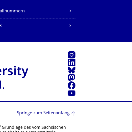
fallnummern
B
Instagram
LinkedIn
Bluesky
Mastodon
Facebook
Youtube
Springe zum Seitenanfang
f Grundlage des vom Sächsischen