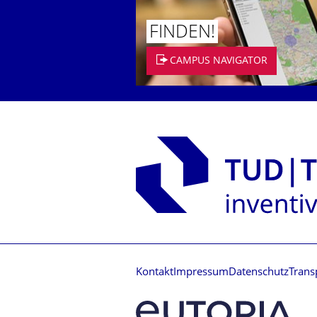
FINDEN!
CAMPUS NAVIGATOR
Kontakt
Impressum
Datenschutz
Trans