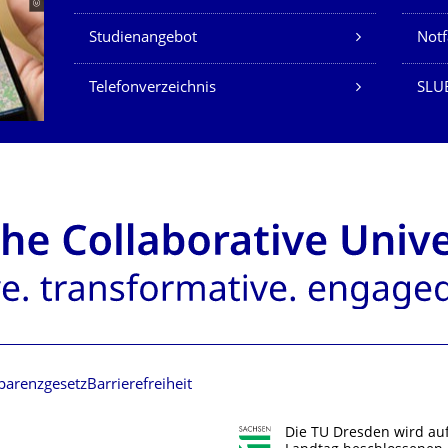
Studienangebot
Not
Telefonverzeichnis
SLU
parenzgesetz
Barrierefreiheit
Die TU Dresden wird au