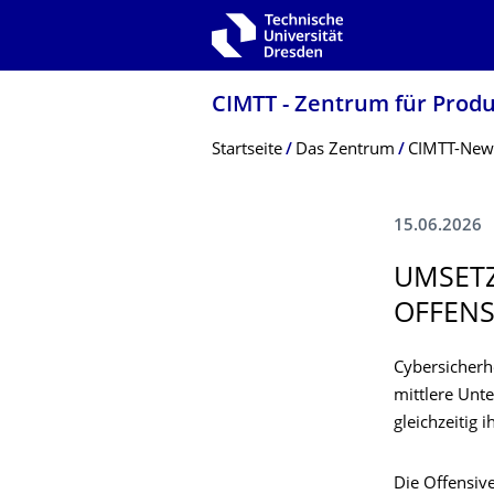
Zur Hauptnavigation springen
Zur Suche springen
Zum Inhalt springen
CIMTT - Zentrum für Prod
Breadcrumb-Menü
Startseite
Das Zentrum
CIMTT-New
15.06.2026
UMSETZ
OFFENS
Cybersicherh
mittlere Unt
gleichzeitig
Die Offensive