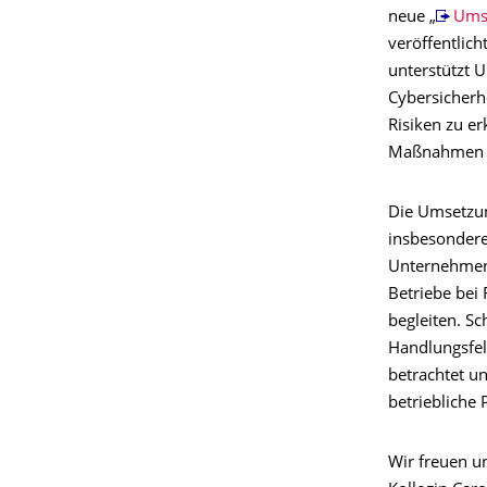
neue „
Umse
veröffentlicht
unterstützt 
Cybersicherhe
Risiken zu e
Maßnahmen s
Die Umsetzung
insbesondere
Unternehmen 
Betriebe bei 
begleiten. Sc
Handlungsfel
betrachtet u
betriebliche 
Wir freuen u