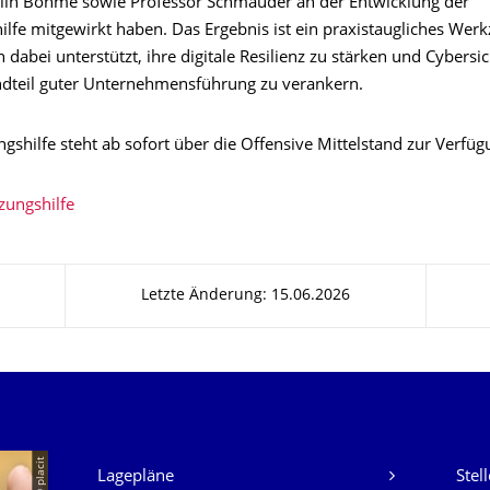
olin Böhme sowie Professor Schmauder an der Entwicklung der
lfe mitgewirkt haben. Das Ergebnis ist ein praxistaugliches Werk
abei unterstützt, ihre digitale Resilienz zu stärken und Cybersic
ndteil guter Unternehmensführung zu verankern.
shilfe steht ab sofort über die Offensive Mittelstand zur Verfüg
zungshilfe
Letzte Änderung: 15.06.2026
Unsere Dienste
© placit
Lagepläne
Stel