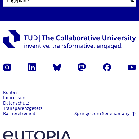
Instagram
LinkedIn
Bluesky
Mastodon
Facebook
Yout
Kontakt
Impressum
Datenschutz
Transparenzgesetz
Springe zum Seitenanfang
Barrierefreiheit