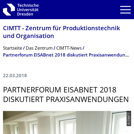
Zur Hauptnavigation springen
Zur Suche springen
Zum Inhalt springen
CIMTT - Zentrum für Produktionstechnik
und Organisation
Breadcrumb-Menü
Startseite
Das Zentrum
CIMTT-News
Partnerforum EISABnet 2018 diskutiert Praxisanwendungen
22.03.2018
PARTNERFORUM EISABNET 2018
DISKUTIERT PRAXISANWENDUN­GEN
© CIMTT