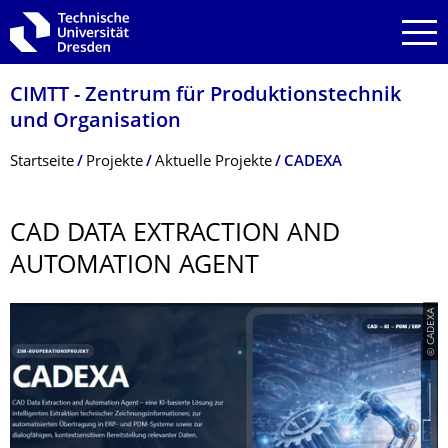
Zur Hauptnavigation springen
Zur Suche springen
Zum Inhalt springen
CIMTT - Zentrum für Produktionstechnik
und Organisation
Breadcrumb-Menü
Startseite
Projekte
Aktuelle Projekte
CADEXA
CAD DATA EXTRACTION AND
AUTOMATION AGENT
© CADEXA