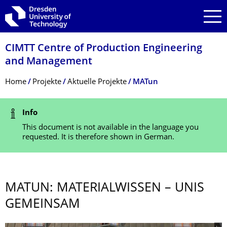
Skip to main navigation
Skip to search
Skip to content
CIMTT Centre of Production Engineering
and Management
Breadcrumb Menu
Home
Projekte
Aktuelle Projekte
MATun
Status Message
Info
This document is not available in the language you
requested. It is therefore shown in German.
MATUN: MATERIALWISSEN – UNIS
GEMEINSAM