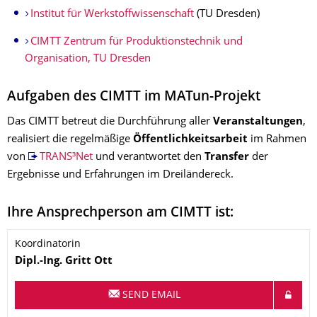
Institut für Werkstoffwissenschaft
(TU Dresden)
CIMTT Zentrum für Produktionstechnik und
Organisation, TU Dresden
Aufgaben des CIMTT im MATun-Projekt
Das CIMTT betreut die Durchführung aller
Veranstaltungen
,
realisiert die regelmäßige
Öffentlichkeitsarbeit
im Rahmen
von
TRANS³Net
und verantwortet den
Transfer
der
Ergebnisse und Erfahrungen im Dreiländereck.
Ihre Ansprechperson am CIMTT ist:
Koordinatorin
Name
Dipl.-Ing.
Gritt
Ott
SEND EMAIL