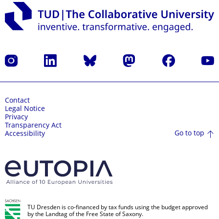
Instagram
LinkedIn
Bluesky
Mastodon
Facebook
YouT
Contact
Legal Notice
Privacy
Transparency Act
Go to top
Accessibility
TU Dresden is co-financed by tax funds using the budget approved
by the Landtag of the Free State of Saxony.