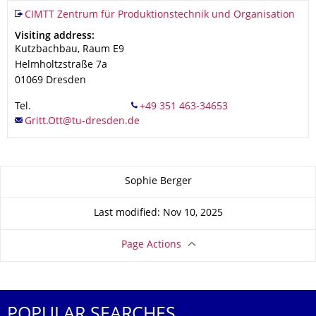
Organization Name
CIMTT Zentrum für Produktionstechnik und Organisation
CIMTT Zentrum für Produktionstechnik und Organisation
Address
Visiting address:
Kutzbachbau, Raum E9
Helmholtzstraße 7a
01069
Dresden
Tel.
About this page
Sophie Berger
Last modified: Nov 10, 2025
Page Actions
POPULAR SEARCHES