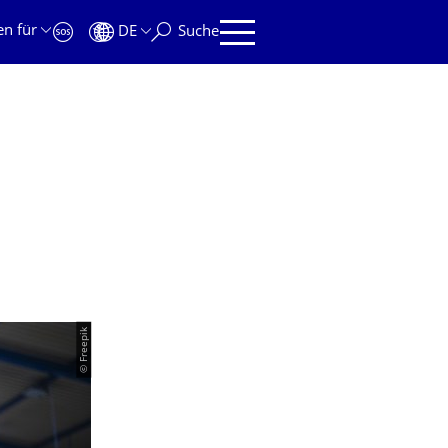
en für
DE
Suche
© Freepik