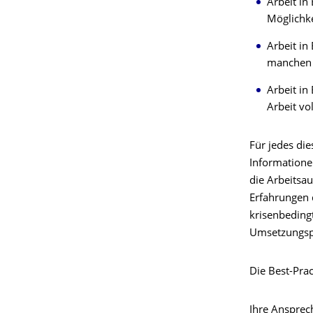
Arbeit in
Möglichke
Arbeit in
manchen B
Arbeit in
Arbeit vo
Für jedes di
Informationen
die Arbeitsa
Erfahrungen 
krisenbeding
Umsetzungsp
Die Best-Pra
Ihre Ansprec