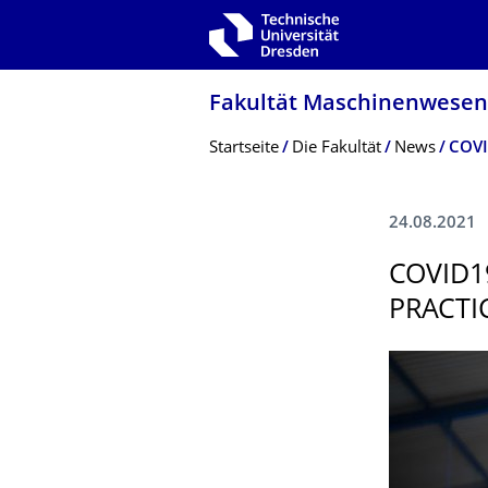
Zur Hauptnavigation springen
Zur Suche springen
Zum Inhalt springen
Fakultät Maschinenwesen
Breadcrumb-Menü
Startseite
Die Fakultät
News
COVI
24.08.2021
COVID1
PRACTI