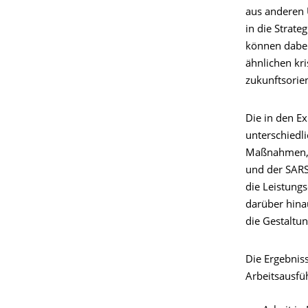
aus anderen 
in die Stra
können dabe
ähnlichen kr
zukunftsorien
Die in den E
unterschiedl
Maßnahmen, 
und der SARS
die Leistung
darüber hina
die Gestaltun
Die Ergebniss
Arbeitsausfü