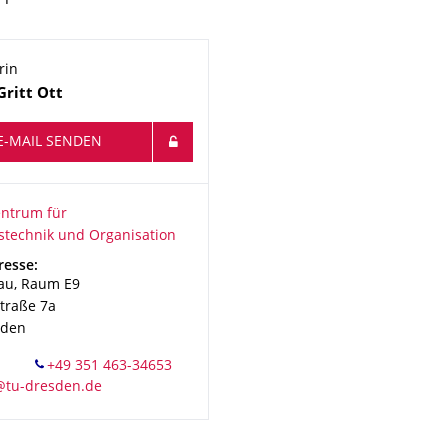
rin
Gritt
Ott
E-MAIL SENDEN
ionsname
rum für Produktionstechnik und Organisation
ntrum für
stechnik und Organisation
resse:
au, Raum E9
traße 7a
sden