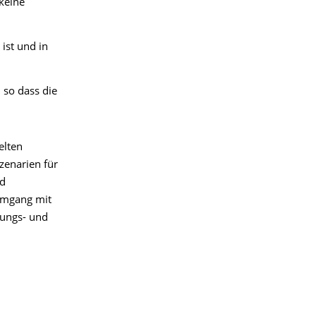
keine
ist und in
 so dass die
elten
zenarien für
nd
Umgang mit
lungs- und