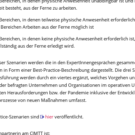
 Bereichen, in denen physische Anwesenheit unabdingbar ist und 
it besteht, aus der Ferne zu arbeiten.
 Bereichen, in denen teilweise physische Anwesenheit erforderlich 
ereichen Arbeiten aus der Ferne möglich ist
 Bereichen, in denen keine physische Anwesenheit erforderlich ist,
llständig aus der Ferne erledigt wird.
eser Szenarien werden die in den ExpertInnengesprächen gesamm
 in Form einer Best-Practice-Beschreibung dargestellt. Die drei S
usführung werden durch ein viertes ergänzt, welches Vorgehen u
der befragten Unternehmen und Organisationen im operativen 
ten Herausforderungen bzw. der Pandemie inklusive der Entwick
rozesse von neuen Maßnahmen umfasst.
ctice-Szenarien sind
hier
veröffentlicht.
hpartnerin am CIMTT ist: