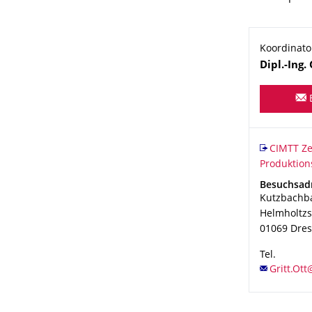
Koordinato
Name
Dipl.-Ing.
Organisat
CIMTT Zent
CIMTT Ze
Produktion
Adresse
Besuchsad
Kutzbachb
Helmholtzs
01069
Dre
Tel.