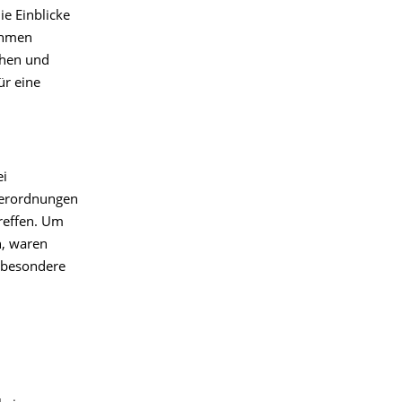
e Einblicke
ehmen
chen und
ür eine
ei
Verordnungen
reffen. Um
n, waren
sbesondere