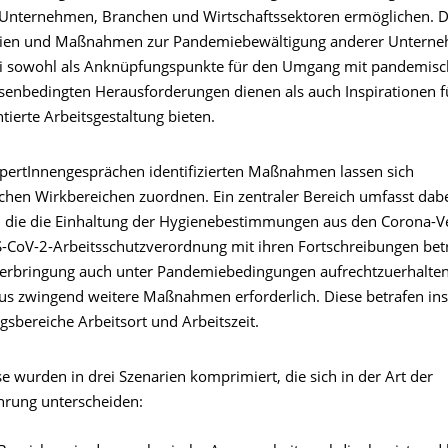
Unternehmen, Branchen und Wirtschaftssektoren ermöglichen. Di
tegien und Maßnahmen zur Pandemiebewältigung anderer Untern
i sowohl als Anknüpfungspunkte für den Umgang mit pandemis
isenbedingten Herausforderungen dienen als auch Inspirationen f
tierte Arbeitsgestaltung bieten.
xpertInnengesprächen identifizierten Maßnahmen lassen sich
ichen Wirkbereichen zuordnen. Ein zentraler Bereich umfasst dab
die die Einhaltung der Hygienebestimmungen aus den Corona-
-CoV-2-Arbeitsschutzverordnung mit ihren Fortschreibungen bet
serbringung auch unter Pandemiebedingungen aufrechtzuerhalte
us zwingend weitere Maßnahmen erforderlich. Diese betrafen in
gsbereiche Arbeitsort und Arbeitszeit.
e wurden in drei Szenarien komprimiert, die sich in der Art der
hrung unterscheiden: