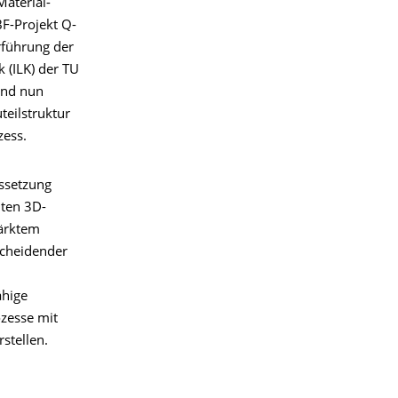
Material-
F-Projekt Q-
rführung der
k (ILK) der TU
und nun
teilstruktur
zess.
ussetzung
nten 3D-
tärktem
scheidender
ähige
ozesse mit
stellen.