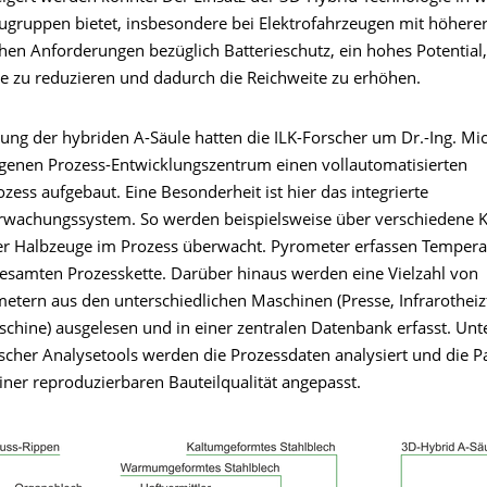
ugruppen bietet, insbesondere bei Elektrofahrzeugen mit höher
chen Anforderungen bezüglich Batterieschutz, ein hohes Potential
ie zu reduzieren und dadurch die Reichweite zu erhöhen.
gung der hybriden A-Säule hatten die ILK-Forscher um Dr.-Ing. Mi
eigenen Prozess-Entwicklungszentrum einen vollautomatisierten
zess aufgebaut. Eine Besonderheit ist hier das integrierte
rwachungssystem. So werden beispielsweise über verschiedene 
er Halbzeuge im Prozess überwacht. Pyrometer erfassen Temper
gesamten Prozesskette. Darüber hinaus werden eine Vielzahl von
etern aus den unterschiedlichen Maschinen (Presse, Infrarotheiz
chine) ausgelesen und in einer zentralen Datenbank erfasst. Unte
tischer Analysetools werden die Prozessdaten analysiert und die 
einer reproduzierbaren Bauteilqualität angepasst.