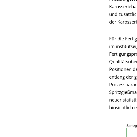
Karosserieba
und zusätzli
der Karosser
Für die Ferti
im instituts
Fertigungspro
Qualitätsübe
Positionen d
entlang der 
Prozessparam
Spritzgießmas
neuer statis
hinsichtlich 