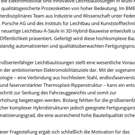
 die Elektromobilität sind innovative Leichtbaulösungen in Multi-
 qualitätsgesicherte Prozessketten von hoher Bedeutung. Im BMB
nterdisziplinäres Team aus Industrie und Wissenschaft unter Fede
 F. Porsche AG und des Instituts für Leichtbau und Kunststofftechni
 neuartige Leichtbau-A-Säule in 3D-Hybrid-Bauweise entwickelt 
Öffentlichkeit präsentiert. Gefertigt wird diese hochkomplexe Bau
lständig automatisierten und qualitätsüberwachten Fertigungspro
großserienfähiger Leichtbaulösungen stellt eine wesentliche Vora
n der ambitionierten Elektromobilitätsziele dar. Mit der sogenan
ologie – eine Verbindung aus hochfestem Stahl, endlosfaservers
und faserverstärkter Thermoplast-Rippenstruktur – kann ein ent
schritt zur Senkung des Fahrzeuggewichts und somit zur
rhöhung beigetragen werden. Bislang fehlten für die großserienf
lcher komplexer Hybridstrukturen jedoch geeignete Fertigungspr
tisierungsgrad, die eine ausreichend hohe Bauteilqualität sicher
ser Fragestellung ergab sich schließlich die Motivation für das