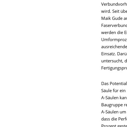
Verbundvorha
wird. Seit üb
Maik Gude an
Faserverbund
werden die E
Umformprozes
ausreichende
Einsatz. Dar
untersucht, 
Fertigungspr
Das Potentia
Säule für ein
A-Säulen kan
Baugruppe re
A-Säulen um 
dass die Per
Prozent gest