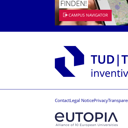
FINDEN!
CAMPUS NAVIGATOR
Contact
Legal Notice
Privacy
Transpare