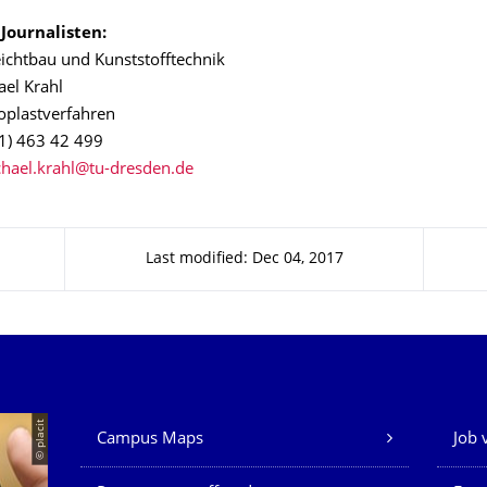
Journalisten:
Leichtbau und Kunststofftechnik
ael Krahl
oplastverfahren
51) 463 42 499
Last modified: Dec 04, 2017
Our Services
© placit
Campus Maps
Job 