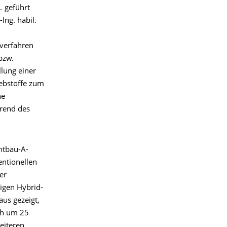
 geführt
Ing. habil.
verfahren
bzw.
lung einer
lebstoffe zum
he
hrend des
htbau-A-
entionellen
er
igen Hybrid-
us gezeigt,
ch um 25
eiteren