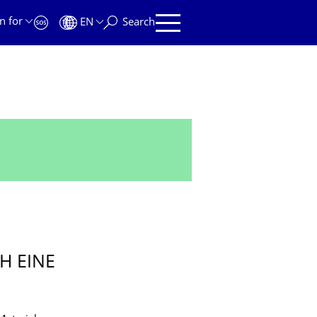
n for
EN
Search
H EINE