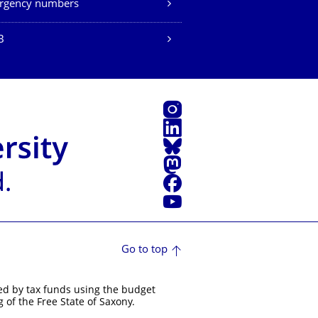
rgency numbers
B
Instagram
LinkedIn
Bluesky
Mastodon
Facebook
YouTube
Go to top
ed by tax funds using the budget
 of the Free State of Saxony.