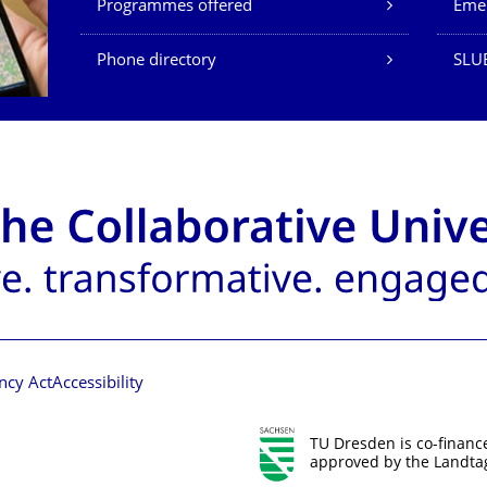
Programmes offered
Eme
Phone directory
SLU
ncy Act
Accessibility
TU Dresden is co-financ
approved by the Landtag