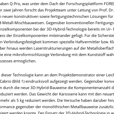
ben Q-Pro, was unter dem Dach der Forschungsplattform FOREL
er zwei Jahren forscht das Projektteam unter Leitung von Prof. Dr.-
 neuen konstruktiven sowie fertigungstechnischen Lösungen für
-Metall-Mischbauweisen. Gegenüber konventionellen Fertigungs
inzelkomponenten bei der 3D-Hybrid-Technologie bereits im Ur- 
s der Einzelkomponenten miteinander gefügt. Für die Sicherstel
n Verbindungsfestigkeit kommen spezielle Haftvermittler bzw. K
über hinaus werden Laserstrukturierungen auf der Metalloberfläc
die eine mikroformschlüssige Verbindung mit dem Kunststoff wä
ozesses ermöglichen.
l dieser Technologie kann an dem Projektdemonstrator einer Leic
 Cabrio (Bild 1) eindrucksvoll aufgezeigt werden. Gegenüber konv
n durch die neue 3D-Hybrid-Bauweise die Komponentenanzahl d
duziert werden. Das Gewicht der Karosserie kann mit den neuart
mehr als 5 kg reduziert werden. Die Versuche haben darüber hina
formance gegenüber der monolithischen Metallbauweise zusätzli
eigert werden konnte. Der Einsatz der 3D-Hybrid-Technologie in w