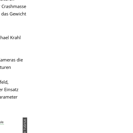
er Crashmasse
, das Gewicht
chael Krahl
Kameras die
aturen
feld,
r Einsatz
Parameter
© TUD/ILK