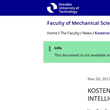
Skip to main navigation
Skip to search
Skip to content
Faculty of Mechanical Sci
Breadcrumb Menu
Home
The Faculty
News
Status Message
Info
This document is not available i
Nov 30, 201
KOSTEN
INTELL