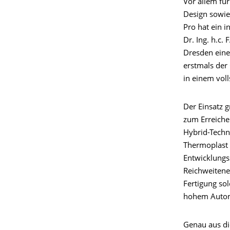
Vor allem für
Design sowie
Pro hat ein i
Dr. Ing. h.c.
Dresden eine
erstmals der 
in einem vol
Der Einsatz 
zum Erreiche
Hybrid-Techn
Thermoplast 
Entwicklungs
Reichweitene
Fertigung so
hohem Automa
Genau aus die