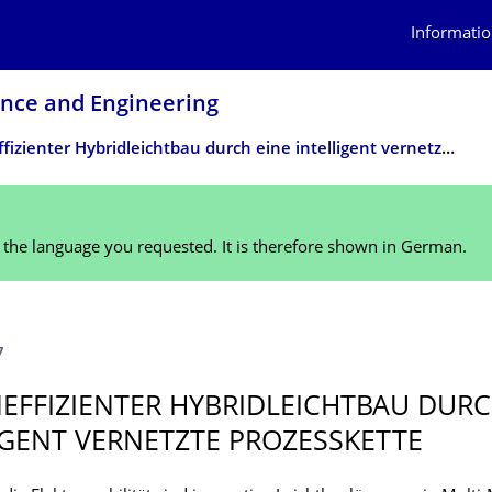
Informatio
ence and Engineering
Kosteneffizienter Hybridleichtbau durch eine intelligent vernetzte Prozesskette
n the language you requested. It is therefore shown in German.
7
EFFIZ­IENTER HYBRIDLEICHTBAU DURC
IGENT VERNETZTE PROZESSKETTE