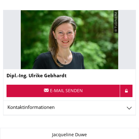
© TUD/NEFM
Name
Dipl.-Ing.
Ulrike
Gebhardt
E-MAIL SENDEN
Kontaktinformationen
Zu dieser Seite
Jacqueline Duwe