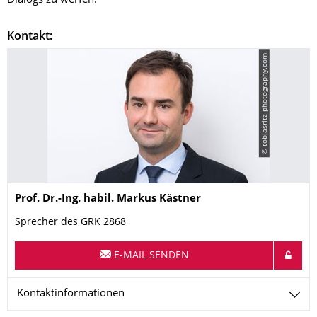
Dialogs zu werfen.
Kontakt:
© tobiasritz-photography.com
Name
Prof. Dr.-Ing. habil.
Markus
Kästner
Sprecher des GRK 2868
E-MAIL SENDEN
Kontaktinformationen