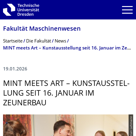
Zur Hauptnavigation springen
Zur Suche springen
Zum Inhalt springen
Fakultät Maschinenwesen
Breadcrumb-Menü
Startseite
Die Fakultät
News
MINT meets Art – Kunstausstellung seit 16. Januar im Zeunerbau
19.01.2026
MINT MEETS ART – KUNSTAUSSTEL­
LUNG SEIT 16. JANUAR IM
ZEUNERBAU
© Florian Lehmann