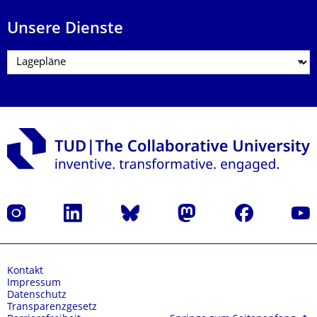
Unsere Dienste
Instagram
LinkedIn
Bluesky
Mastodon
Facebook
Yout
Kontakt
Impressum
Datenschutz
Transparenzgesetz