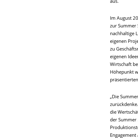
aus.
Im August 2
zur Summer 
nachhaltige 
eigenen Proj
zu Geschäftsm
eigenen Idee
Wirtschaft b
Höhepunkt wa
präsentierten
„Die Summer 
zurückdenke.
die Wertschä
der Summer S
Produktionst
Engagement a