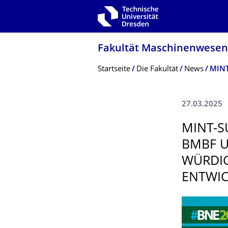
Zur Hauptnavigation springen
Zur Suche springen
Zum Inhalt springen
Fakultät Maschinenwesen
Breadcrumb-Menü
Startseite
Die Fakultät
News
27.03.2025
MINT-S
BMBF 
WÜRDIG
ENTWI