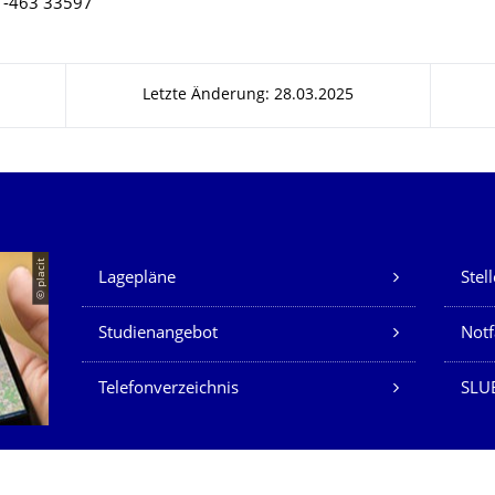
51-463 33597
Letzte Änderung: 28.03.2025
Unsere Dienste
© placit
Lagepläne
Stel
Studienangebot
Not
Telefonverzeichnis
SLU