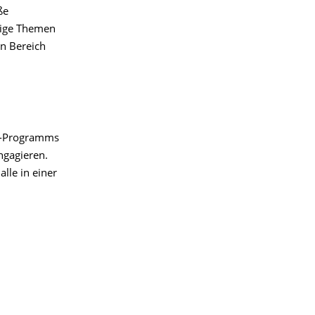
ße
ltige Themen
in Bereich
O-Programms
ngagieren.
lle in einer