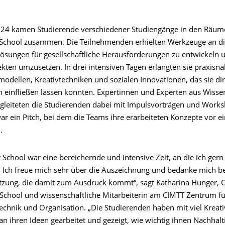
024 kamen Studierende verschiedener Studiengänge in den Räu
School zusammen. Die Teilnehmenden erhielten Werkzeuge an d
Lösungen für gesellschaftliche Herausforderungen zu entwickeln u
ekten umzusetzen. In drei intensiven Tagen erlangten sie praxisn
odellen, Kreativtechniken und sozialen Innovationen, das sie dire
n einfließen lassen konnten. Expertinnen und Experten aus Wisse
egleiteten die Studierenden dabei mit Impulsvorträgen und Work
r ein Pitch, bei dem die Teams ihre erarbeiteten Konzepte vor ei
.
School war eine bereichernde und intensive Zeit, an die ich gern
 Ich freue mich sehr über die Auszeichnung und bedanke mich b
tzung, die damit zum Ausdruck kommt“, sagt Katharina Hunger, O
chool und wissenschaftliche Mitarbeiterin am CIMTT Zentrum fü
echnik und Organisation. „Die Studierenden haben mit viel Kreati
n ihren Ideen gearbeitet und gezeigt, wie wichtig ihnen Nachhalt