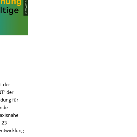
t der
T“ der
ldung für
ende
raxisnahe
y 23
 Entwicklung