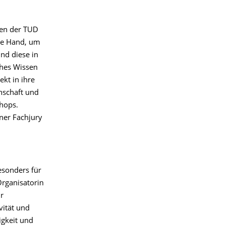
men der TUD
ie Hand, um
nd diese in
ahes Wissen
kt in ihre
nschaft und
shops.
ner Fachjury
esonders für
rganisatorin
r
vität und
igkeit und