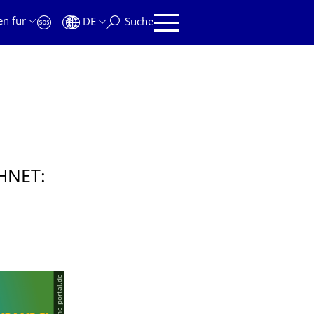
en für
DE
Suche
HNET:
© www.bne-portal.de