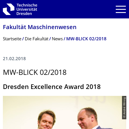
Zur Hauptnavigation springen
Zur Suche springen
Zum Inhalt springen
Fakultät Maschinenwesen
Breadcrumb-Menü
Startseite
Die Fakultät
News
MW-BLICK 02/2018
21.02.2018
MW-BLICK 02/2018
Dresden Excellence Award 2018
© André Wirsig