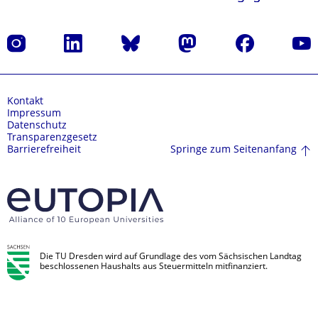
Instagram
LinkedIn
Bluesky
Mastodon
Facebook
Yout
Kontakt
Impressum
Datenschutz
Transparenzgesetz
Springe zum Seitenanfang
Barrierefreiheit
Die TU Dresden wird auf Grundlage des vom Sächsischen Landtag
beschlossenen Haushalts aus Steuermitteln mitfinanziert.