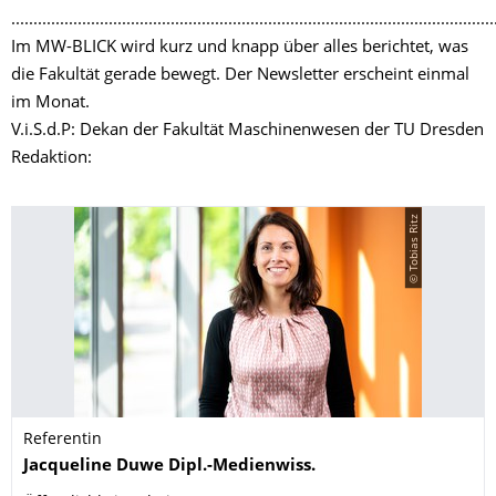
.............................................................................................................
Im MW-BLICK wird kurz und knapp über alles berichtet, was
die Fakultät gerade bewegt. Der Newsletter erscheint einmal
im Monat.
V.i.S.d.P: Dekan der Fakultät Maschinenwesen der TU Dresden
Redaktion:
© Tobias Ritz
Referentin
Name
Jacqueline
Duwe
Dipl.-Medienwiss.