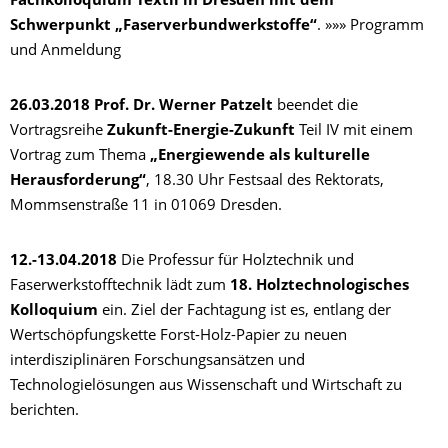
Fachkolloquium Textil in Dresden mit dem
Schwerpunkt „Faserverbundwerkstoffe“
. »»» Programm
und Anmeldung
26.03.2018
Prof. Dr. Werner Patzelt
beendet die
Vortragsreihe
Zukunft-Energie-Zukunft
Teil IV mit einem
Vortrag zum Thema
„Energiewende als kulturelle
Herausforderung“
, 18.30 Uhr Festsaal des Rektorats,
Mommsenstraße 11 in 01069 Dresden.
12.-13.04.2018
Die Professur für Holztechnik und
Faserwerkstofftechnik lädt zum
18. Holztechnologisches
Kolloquium
ein. Ziel der Fachtagung ist es, entlang der
Wertschöpfungskette Forst-Holz-Papier zu neuen
interdisziplinären Forschungsansätzen und
Technologielösungen aus Wissenschaft und Wirtschaft zu
berichten.