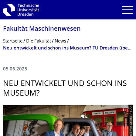
Zur Hauptnavigation springen
Zur Suche springen
Zum Inhalt springen
Fakultät Maschinenwesen
Breadcrumb-Menü
Startseite
Die Fakultät
News
Neu entwickelt und schon ins Museum? TU Dresden übergibt innovatives Nutzfahrzeug-Modell an das Verkehrsmuseum Dresden
05.06.2025
NEU ENTWICKELT UND SCHON INS
MUSEUM?
© Benjamin Griebe / TUD