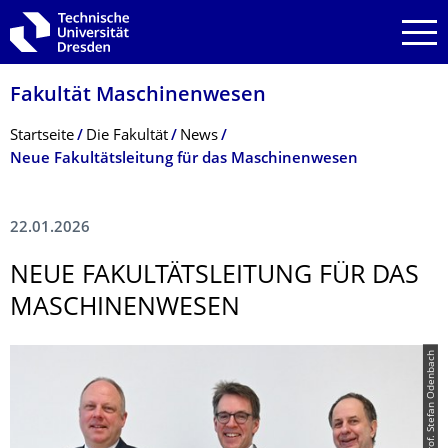
Zur Hauptnavigation springen
Zur Suche springen
Zum Inhalt springen
Fakultät Maschinenwesen
Breadcrumb-Menü
Startseite
Die Fakultät
News
Neue Fakultätsleitung für das Maschinenwesen
22.01.2026
NEUE FAKULTÄTSLEI­TUNG FÜR DAS
MASCHINENWESEN
© Prof. Stefan Odenbach