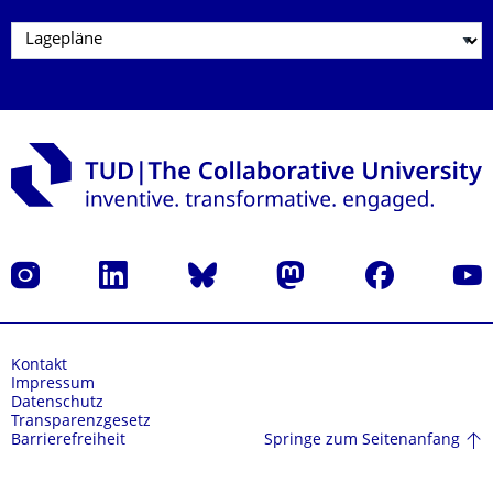
Instagram
LinkedIn
Bluesky
Mastodon
Facebook
Yout
Kontakt
Impressum
Datenschutz
Transparenzgesetz
Springe zum Seitenanfang
Barrierefreiheit