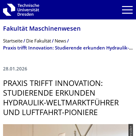
Zur Hauptnavigation springen
Zur Suche springen
Zum Inhalt springen
Fakultät Maschinenwesen
Breadcrumb-Menü
Startseite
Die Fakultät
News
Praxis trifft Innovation: Studierende erkunden Hydraulik-Weltmarktführer und Luftfahrt-Pioniere
28.01.2026
PRAXIS TRIFFT INNOVATION:
STUDIERENDE ERKUNDEN
HYDRAULIK-WELTMARKTFÜHRER
UND LUFTFAHRT-PIONIERE