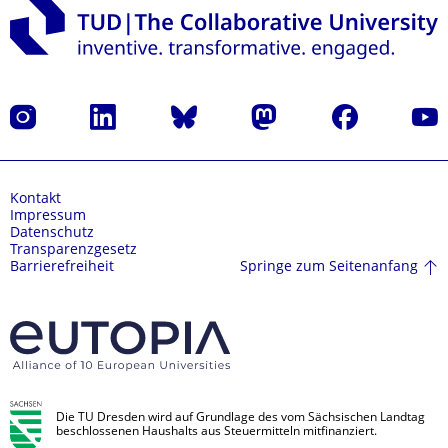
Instagram
LinkedIn
Bluesky
Mastodon
Facebook
Yout
Kontakt
Impressum
Datenschutz
Transparenzgesetz
Springe zum Seitenanfang
Barrierefreiheit
Die TU Dresden wird auf Grundlage des vom Sächsischen Landtag
beschlossenen Haushalts aus Steuermitteln mitfinanziert.