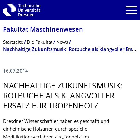
Zur Hauptnavigation springen
Zur Suche springen
Zum Inhalt springen
Fakultät Maschinenwesen
Breadcrumb-Menü
Startseite
Die Fakultät
News
Nachhaltige Zukunftsmusik: Rotbuche als klangvoller Ersatz für Tropenholz
16.07.2014
NACHHALTIGE ZUKUNFTSMUSIK:
ROTBUCHE ALS KLANGVOLLER
ERSATZ FÜR TROPENHOLZ
Dresdner Wissenschaftler haben es geschafft und
einheimische Holzarten durch spezielle
Modifikationsverfahren als „Tonholz“ im