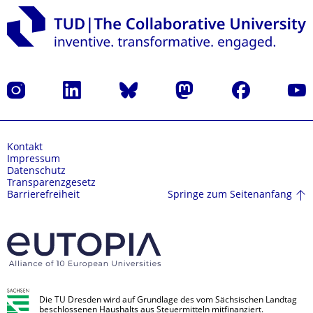
Instagram
LinkedIn
Bluesky
Mastodon
Facebook
Yout
Kontakt
Impressum
Datenschutz
Transparenzgesetz
Springe zum Seitenanfang
Barrierefreiheit
Die TU Dresden wird auf Grundlage des vom Sächsischen Landtag
beschlossenen Haushalts aus Steuermitteln mitfinanziert.