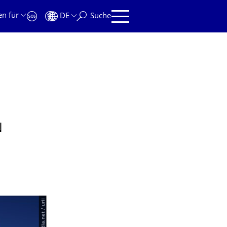
en für
DE
Suche
N