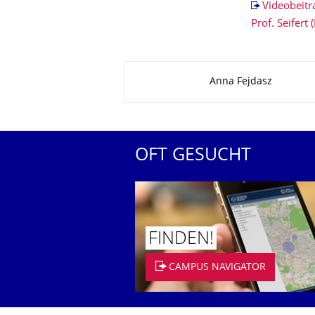
Videobeitr
Prof. Seifer
Zu dieser Seite
Anna Fejdasz
OFT GESUCHT
FINDEN!
CAMPUS NAVIGATOR