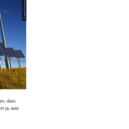
© panthermedia.net /Iurii
en, dass
nn ja, was