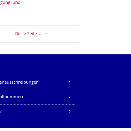
rgung) und
Diese Seite …
lenausschreibungen
fallnummern
B