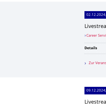
02.12.2024;
Livestre
Career Serv
Details
Zur Verans
09.12.2024;
Livestre