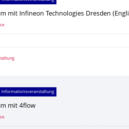
am mit Infineon Technologies Dresden (Engli
ice
taltung
 Informationsveranstaltung
am mit 4flow
ice