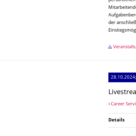
persönlichen 
Mitarbeitend
Aufgabenbere
der anschlie
Einstiegsmögl
Veranstal
28.10.2024;
Livestre
Career Serv
Details