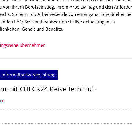
Einblick in ein Unternehmen. In interaktiven Livestreams bericht
e von ihrem Berufseinstieg, ihrem Arbeitsalltag und den Anforde
ichs. So lernst du Arbeitgebende von einer ganz individuellen Sei
ßenden FAQ-Session beantworten sie live deine Fragen zu
ichkeiten, Gehalt und Benefits.
tungsreihe übernehmen
 Informationsveranstaltung
am mit CHECK24 Reise Tech Hub
ice