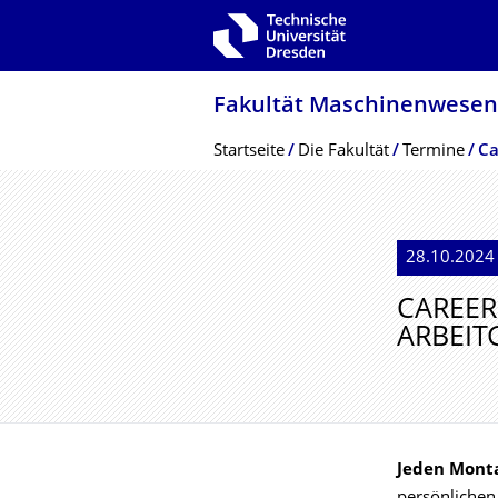
Zur Hauptnavigation springen
Zur Suche springen
Zum Inhalt springen
Fakultät Maschinenwesen
Breadcrumb-Menü
Startseite
Die Fakultät
Termine
Ca
28.10.2024 
CAREER
ARBEI
Jeden Monta