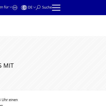
en für
DE
Suche
S MIT
4 Uhr einen