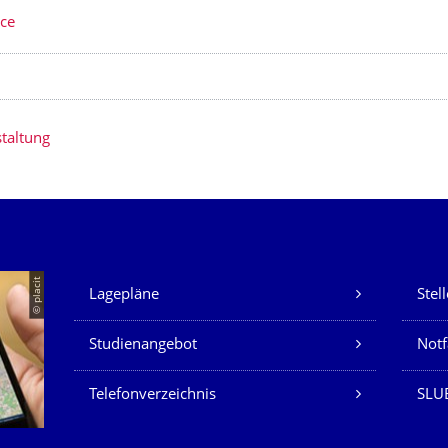
ice
taltung
Unsere Dienste
© placit
Lagepläne
Stel
Studienangebot
Not
Telefonverzeichnis
SLU