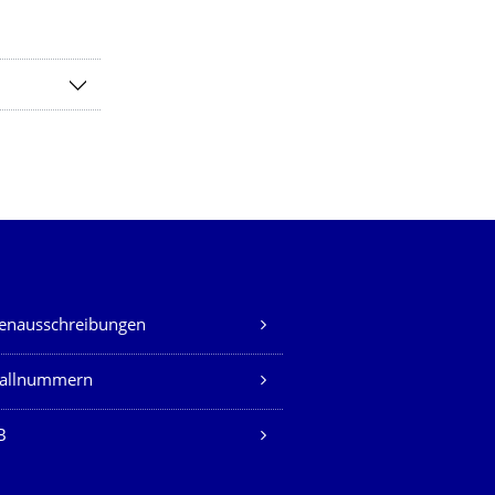
lenausschreibungen
fallnummern
B