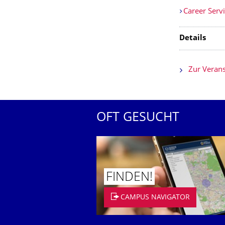
Career Serv
Details
Zur Verans
OFT GESUCHT
FINDEN!
CAMPUS NAVIGATOR