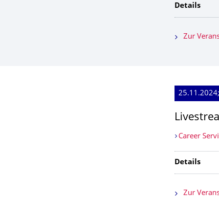
Details
Zur Verans
25.11.2024;
Livestre
Career Serv
Details
Zur Verans