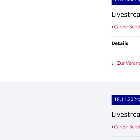
Livestre
Career Serv
Details
Zur Verans
18.11.2024;
Livestre
Career Serv