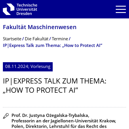
Zur Hauptnavigation springen
Zur Suche springen
Zum Inhalt springen
Fakultät Maschinenwesen
Breadcrumb-Menü
Startseite
Die Fakultät
Termine
IP|Express Talk zum Thema: „How to Protect AI”
08.11.2024; Vorlesung
IP|EXPRESS TALK ZUM THEMA:
„HOW TO PROTECT AI”
Redner
Prof. Dr. Justyna Ożegalska-Trybalska,
Professorin an der Jagiellonen-Universität Krakow,
Polen, Direktorin, Lehrstuhl für das Recht des