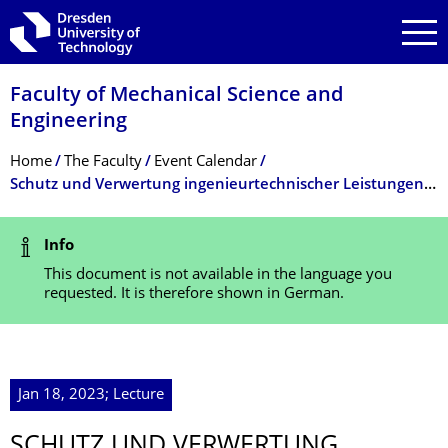
Skip to main navigation
Skip to search
Skip to content
Faculty of Mechanical Science and
Engineering
Breadcrumb Menu
Home
The Faculty
Event Calendar
Schutz und Verwertung ingenieurtech­nischer Leistungen WiSe 2022/23
Status Message
Info
This document is not available in the language you
requested. It is therefore shown in German.
Jan 18, 2023; Lecture
SCHUTZ UND VERWERTUNG