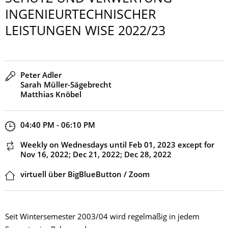
INGENIEURTECH­NISCHER
LEISTUNGEN WISE 2022/23
Speaker(s)
Peter Adler
Sarah Müller-Sägebrecht
Matthias Knöbel
Start and end time
04:40 PM - 06:10 PM
This event is recurring
Weekly on Wednesdays
until Feb 01, 2023
except for
Nov 16, 2022; Dec 21, 2022; Dec 28, 2022
Location
virtuell über BigBlueButton / Zoom
Seit Wintersemester 2003/04 wird regelmäßig in jedem