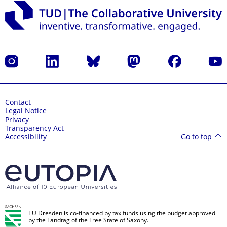
Instagram
LinkedIn
Bluesky
Mastodon
Facebook
YouT
Contact
Legal Notice
Privacy
Transparency Act
Go to top
Accessibility
TU Dresden is co-financed by tax funds using the budget approved
by the Landtag of the Free State of Saxony.