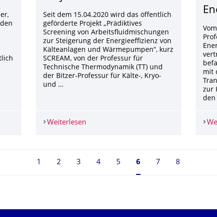
En
er,
Seit dem 15.04.2020 wird das öffentlich
nden
geförderte Projekt „Prädiktives
Vom 
Screening von Arbeitsfluidmischungen
Pro
zur Steigerung der Energieeffizienz von
Ener
Kälteanlagen und Wärmepumpen“, kurz
vert
lich
SCREAM, von der Professur für
befa
Technische Thermodynamik (TT) und
mit 
der Bitzer-Professur für Kälte-, Kryo-
Tran
und …
zur 
den 
Weiterlesen
Projektstart SCREAM
We
1
2
3
4
5
Seite 6, aktuell ausge
6
7
8