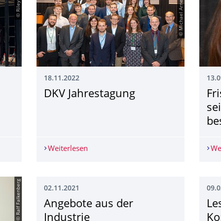
© Riley Barta
© Michael Arnemann
18.11.2022
13.0
DKV Jahrestagung
Fr
se
be
Weiterlesen
DKV Jahrestagung
We
© Ralf Falkenberg
02.11.2021
09.0
Angebote aus der
Le
Industrie
Ko