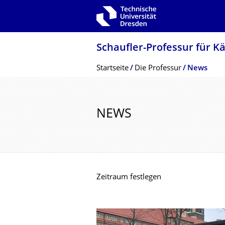
Zur Hauptnavigation springen
Zur Suche springen
Zum Inhalt springen
Schaufler-Professur für K
Breadcrumb-Menü
Startseite
Die Professur
News
NEWS
Zeitraum festlegen