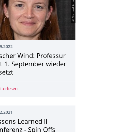
© Michael Arnemann
9.2022
ischer Wind: Professur
it 1. September wieder
setzt
iterlesen
Frischer Wind: Professur seit 1. September wieder beset
2.2021
ssons Learned II-
nferenz - Spin Offs