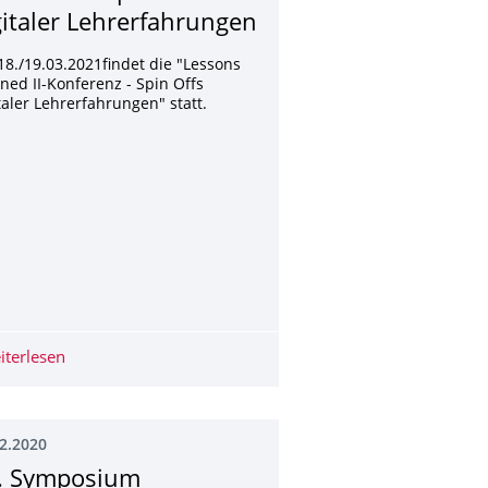
gitaler Lehrerfahrungen
8./19.03.2021findet die "Lessons
ned II-Konferenz - Spin Offs
taler Lehrerfahrungen" statt.
ur-Wärmepumpen
iterlesen
Lessons Learned II-Konferenz - Spin Offs digitaler Lehr
2.2020
. Symposium