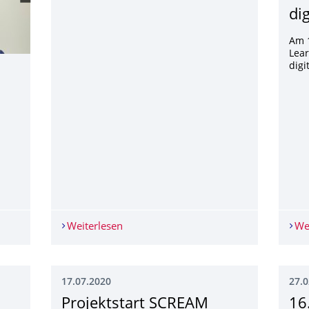
di
Am 1
Lear
digi
forscht an umweltfreundlichen Kältemitteln für Hochtemperat
Weiterlesen
Angebote aus der Industrie
We
17.07.2020
27.0
Projektstart SCREAM
16