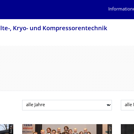
Information
älte-, Kryo- und Kompressorentech­nik
Jahr auswählen
Mona