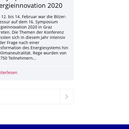
ergieinnovation 2020
12. bis 14. Februar war die Bitzer-
fessur auf dem 16. Symposium
gieinnovation 2020 in Graz
reten. Die Themen der Konferenz
ssten sich in diesem Jahr intensiv
der Frage nach einer
sformation des Energiesystems hin
Klimaneutralität. Rege wurden von
750 Teilnehmern...
iterlesen
16. Symposium Energieinnovation 2020
wählt
weiter