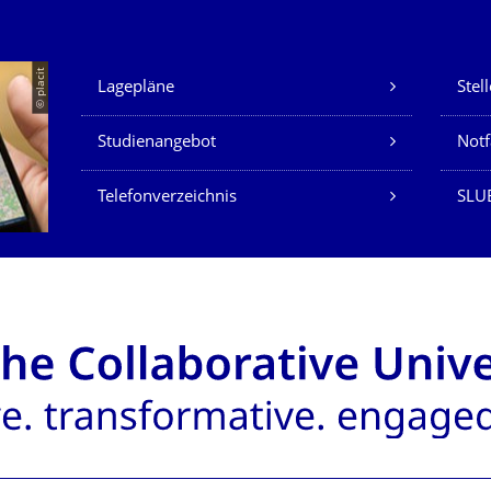
Unsere Dienste
© placit
Lagepläne
Stel
Studienangebot
Not
Telefonverzeichnis
SLU