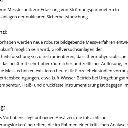
t:
von Messtechnik zur Erfassung von Strömungsparametern in
anlagen der nuklearen Sicherheitsforschung
nd:
rhaben werden neue robuste bildgebende Messverfahren entwic
Zukunft möglich sein wird, Großversuchsanlagen der
rheitsforschung so zu instrumentieren, dass thermohydraulische 
 das heißt mit sehr hoher räumlicher und zeitlicher Auflösung, e
e Messtechniken existieren heute für Einzeleffektstudien vorrang
triebsbedingungen, etwa Luft-Wasser-Betrieb bei Umgebungsdr
peratur. Heiß- und druckfeste Instrumentierung ist dagegen 
ng:
s Vorhabens liegt auf neuen Ansätzen, die tatsächliche
erungslücken“ betreffen, die im Rahmen einer kritischen Analyse 