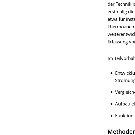
der Technik 
erstmalig di
etwa für ins
Thermoanemo
weiterentwick
Erfassung vo
Im Teilvorhab
Entwicklu
Strömung
Vergleich
Aufbau ei
Funktion
Methoden