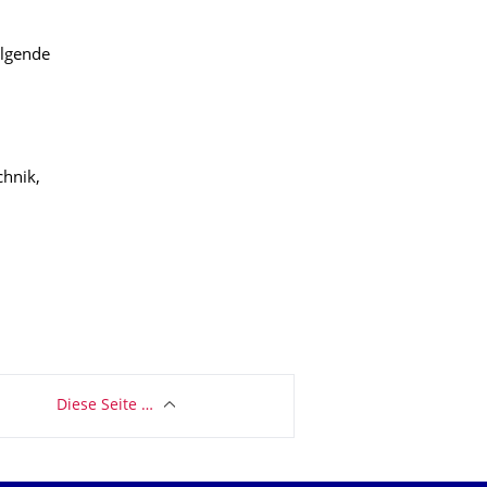
olgende
chnik,
Diese Seite …