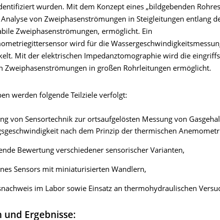
identifiziert wurden. Mit dem Konzept eines „bildgebenden Rohres
e Analyse von Zweiphasenströmungen in Steigleitungen entlang d
tabile Zweiphasenströmungen, ermöglicht. Ein
metriegittersensor wird für die Wassergeschwindigkeitsmessu
elt. Mit der elektrischen Impedanztomographie wird die eingriffs
n Zweiphasenströmungen in großen Rohrleitungen ermöglicht.
en werden folgende Teilziele verfolgt:
ng von Sensortechnik zur ortsaufgelösten Messung von Gasgehal
sgeschwindigkeit nach dem Prinzip der thermischen Anemometri
ende Bewertung verschiedener sensorischer Varianten,
nes Sensors mit miniaturisierten Wandlern,
snachweis im Labor sowie Einsatz an thermohydraulischen Versu
 und Ergebnisse: