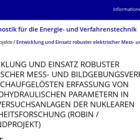
Information
nostik für die Energie- und Verfahrenstechnik
ojekte
KLUNG UND EINSATZ ROBUSTER
ISCHER MESS- UND BILDGEBUNGSVER
OCHAUFGELÖSTEN ERFASSUNG VON
HYDRAULI­SCHEN PARAMETERN IN
ERSUCHSAN­LAGEN DER NUKLEAREN S
EITSFOR­SCHUNG (ROBIN / V
DPROJEKT)