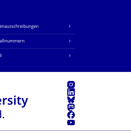
lenausschreibungen
fallnummern
B
Instagram
LinkedIn
Bluesky
Mastodon
Facebook
Youtube