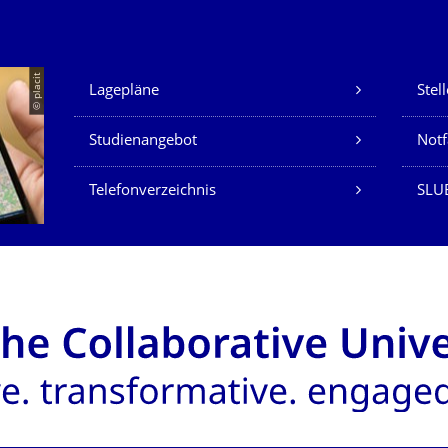
Unsere Dienste
© placit
Lagepläne
Stel
Studienangebot
Not
Telefonverzeichnis
SLU