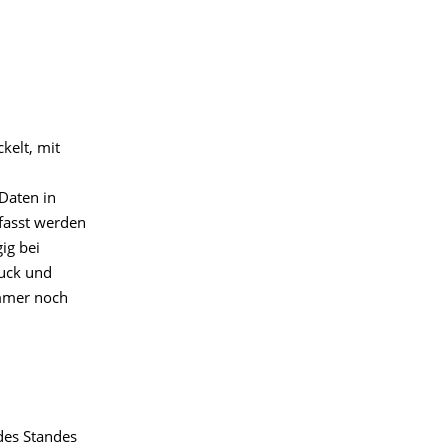
kelt, mit
Daten in
rfasst werden
ig bei
uck und
immer noch
des Standes