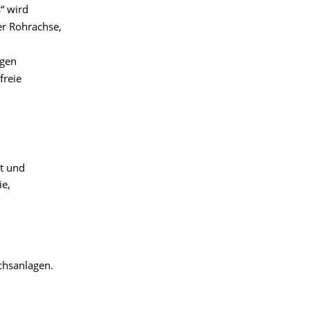
“ wird
er Rohrachse,
ngen
freie
t und
e,
chsanlagen.