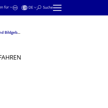
en für
DE
Suche
Entwicklung und Einsatz robuster elektrischer Mess- und Bildgebungsverfahren zur hochaufgelösten Erfassung von thermohydraulischen Parametern in Großversuchsanlagen der nuklearen Sicherheitsforschung (ROBIN / Verbundprojekt)
­FAHREN