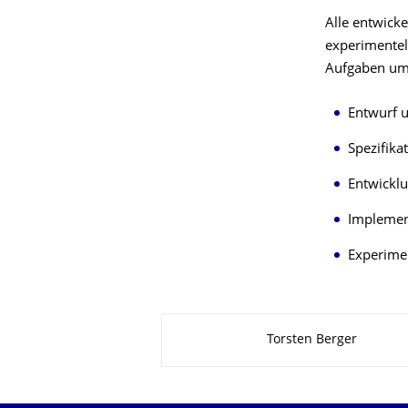
Alle entwick
experimentel
Aufgaben um
Entwurf u
Spezifika
Entwickl
Implement
Experimen
Zu dieser Seite
Torsten Berger