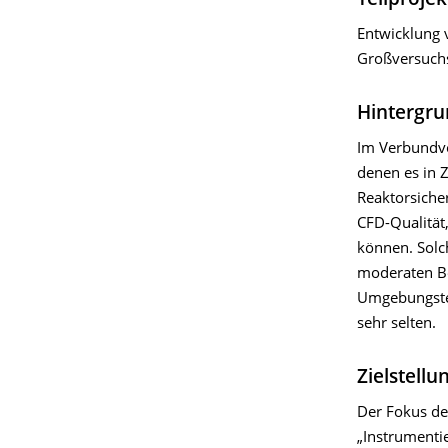
Teilprojek
Entwicklung 
Großversuchs
Hintergru
Im Verbundvo
denen es in 
Reaktorsiche
CFD-Qualität,
können. Solch
moderaten Be
Umgebungstem
sehr selten.
Zielstellu
Der Fokus de
„Instrumenti