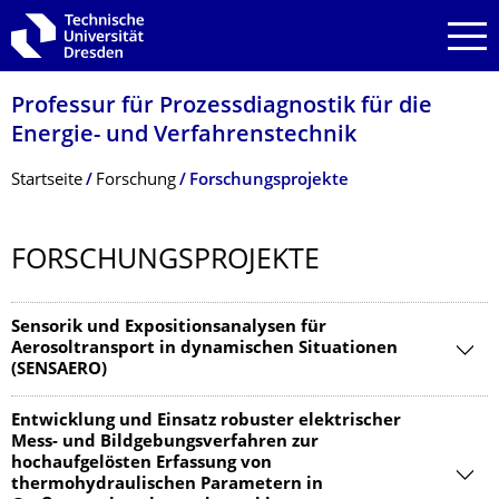
Zur Hauptnavigation springen
Zur Suche springen
Zum Inhalt springen
Professur für Prozessdiagnostik für die
Energie- und Verfahrenstechnik
Breadcrumb-Menü
Startseite
Forschung
Forschungsprojekte
FORSCHUNGSPRO­JEKTE
Sensorik und Expositionsanalysen für
Aerosoltransport in dynamischen Situationen
(SENSAERO)
Entwicklung und Einsatz robuster elektrischer
Mess- und Bildgebungsverfahren zur
hochaufgelösten Erfassung von
thermohydraulischen Parametern in