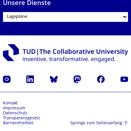
Unsere Dienste
Instagram
LinkedIn
Bluesky
Mastodon
Facebook
Yout
Kontakt
Impressum
Datenschutz
Transparenzgesetz
Springe zum Seitenanfang
Barrierefreiheit