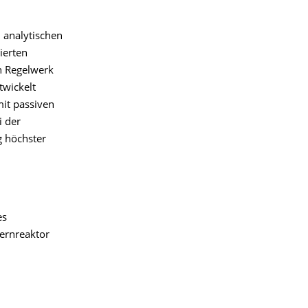
 analytischen
ierten
en Regelwerk
twickelt
it passiven
i der
g höchster
es
ernreaktor