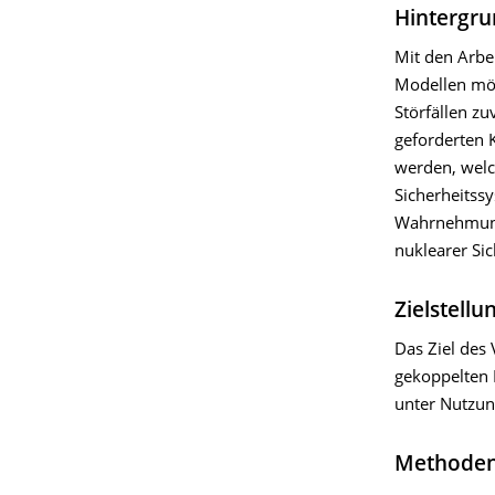
Hintergru
Mit den Arbe
Modellen mög
Störfällen z
geforderten 
werden, welc
Sicherheitss
Wahrnehmung 
nuklearer Sic
Zielstellu
Das Ziel des
gekoppelten
unter Nutzun
Methoden