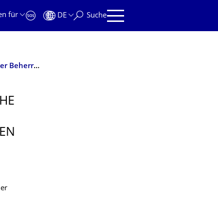
en für
DE
Suche
Integrale experimentelle und analytische Nachweise der Beherrschbarkeit von Auslegungsstörfällen allein mit passiven Systemen (EASY)
CHE
VEN
der