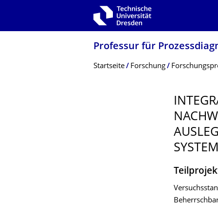
Zur Hauptnavigation springen
Zur Suche springen
Zum Inhalt springen
Professur für Prozessdiag
Breadcrumb-Menü
Startseite
Forschung
Forschungspr
INTEGR
NACHWE
AUSLEG
SYSTEM
Teilprojek
Versuchsstan
Beherrschbar