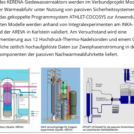
des KERENA-Siedewasserreaktors werden im Verbundprojekt Mode
er Wärmeabfuhr unter Nutzung von passiven Sicherheitssystemen
d das gekoppelte Programmsystem ATHLET-COCOSYS zur Anwendu
lten Modelle werden anhand von Integralexperimenten am INKA-
d der AREVA in Karlstein validiert. Am Versuchstand wird eine
umentierung aus 12 Hochdruck-Thermo-Nadelsonden und einem G
welche zeitlich hochaufgelöste Daten zur Zweiphasenströmung in d
Komponenten der passiven Nachwärmeabfuhrkette liefert.