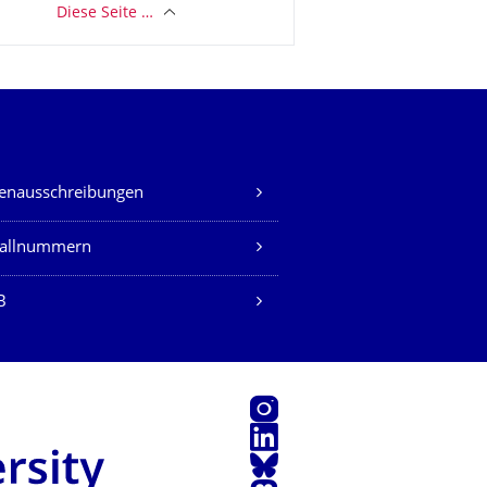
Diese Seite …
lenausschreibungen
fallnummern
B
Instagram
LinkedIn
Bluesky