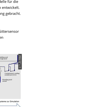
lle für die
 entwickelt.
ng gebracht.
ittersensor
en
© TUD-PBM