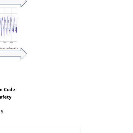
em Code
Safety
16