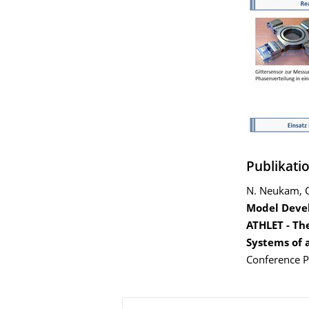
Publikati
N. Neukam, C
Model Devel
ATHLET - The
Systems of 
Conference P
Zu dieser Seite