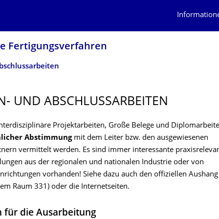
Information
e Fertigungsverfah­ren
bschlussarbeiten
N- UND ABSCHLUSSARBEI­TEN
nterdisziplinäre Projektarbeiten, Große Belege und Diplomarbei
nlicher Abstimmung
mit dem Leiter bzw. den ausgewiesenen
nern vermittelt werden. Es sind immer interessante praxisreleva
lungen aus der regionalen und nationalen Industrie oder von
nrichtungen vorhanden! Siehe dazu auch den offiziellen Aushang
em Raum 331) oder die Internetseiten.
n für die Ausarbeitung