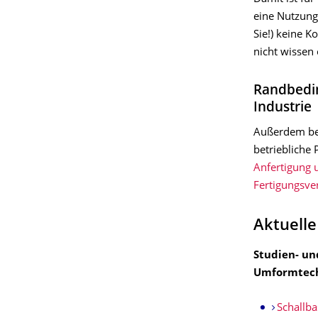
eine Nutzung
Sie!) keine K
nicht wissen 
Randbedin
Industrie
Außerdem bes
betriebliche
Anfertigung 
Fertigungsve
Aktuell
Studien- un
Umformtechn
Schallb