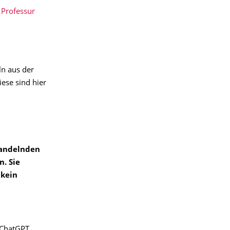
 Professur
ln aus der
ese sind hier
handelnden
. Sie
 kein
 ChatGPT,