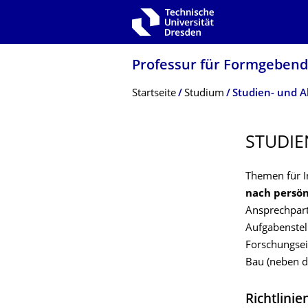
Zur Hauptnavigation springen
Zur Suche springen
Zum Inhalt springen
Professur für Formgebend
Breadcrumb-Menü
Startseite
Studium
Studien- und A
STUDIE
Themen für I
nach persö
Ansprechpart
Aufgabenstel
Forschungsei
Bau (neben d
Richtlinie