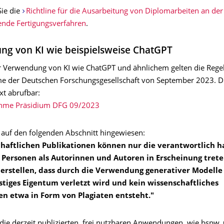
Sie die
Richtline für die Ausarbeitung von Diplomarbeiten an der
nde Fertigungsverfahren
.
g von KI wie beispielsweise ChatGPT
r Verwendung von KI wie ChatGPT und ähnlichem gelten die Rege
e der Deutschen Forschungsgesellschaft von September 2023. Di
xt abrufbar:
ahme Präsidium DFG 09/2023
i auf den folgenden Abschnitt hingewiesen:
chaftlichen Publikationen können nur die verantwortlich 
 Personen als Autorinnen und Autoren in Erscheinung treten
erstellen, dass durch die Verwendung generativer Modelle
stiges Eigentum verletzt wird und kein wissenschaftliches
en etwa in Form von Plagiaten entsteht."
 die derzeit publizierten, frei nutzbaren Anwendungen, wie bspw.