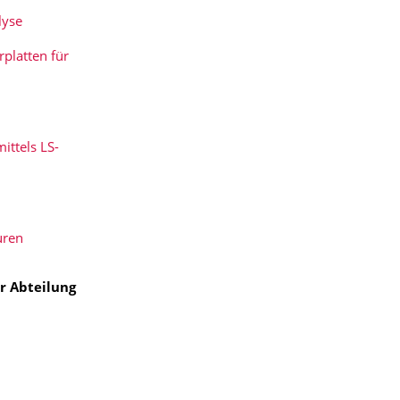
lyse
rplatten für
ittels LS-
uren
r Abteilung