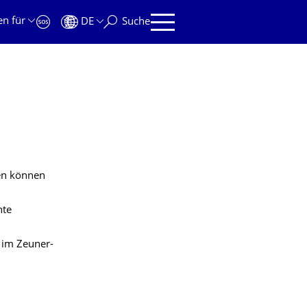
en für
DE
Suche
ten können
nte
 im Zeuner-