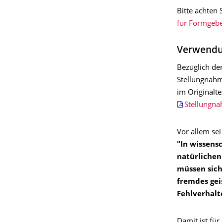
Bitte achten 
für Formgebe
Verwendun
Bezüglich de
Stellungnahm
im Originalte
Stellungn
Vor allem se
"In wissens
natürlichen
müssen sich
fremdes gei
Fehlverhalt
Damit ist für