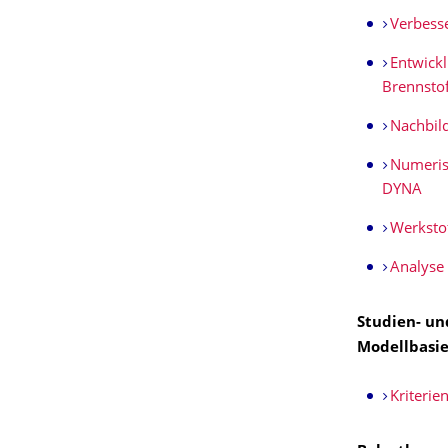
Verbesse
Entwickl
Brennstof
Nachbil
Numerisc
DYNA
Werksto
Analyse
Studien- un
Modellbasie
Kriterie