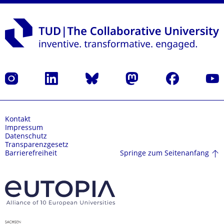
Instagram
LinkedIn
Bluesky
Mastodon
Facebook
Yout
Kontakt
Impressum
Datenschutz
Transparenzgesetz
Springe zum Seitenanfang
Barrierefreiheit