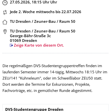
Zeit
27.05.2026, 18:15
Uhr
Uhr
Dieser Termin wiederholt sich
Jede 2. Woche mittwochs
bis 22.07.2026
Ort
TU Dresden / Zeuner-Bau / Raum 50
Adresse
TU Dresden / Zeuner-Bau / Raum 50
George-Bähr-Straße 3c
01069 Dresden
Zeige Karte von diesem Ort.
Die regelmäßigen DVS-Studentengruppentreffen finden im
laufenden Semester immer 14-tägig, Mittwochs 18:15 Uhr im
ZEU/141 "Kühneleum", oder im Schweißlabor ZEU50 statt.
Dort werden die Termine für Exkursionen, Projekte,
Fachvorträge, etc. in gemütlicher Runde abgestimmt.
Name
DVS-Studentengruppe
Dresden