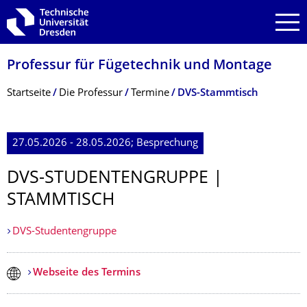
Zur Hauptnavigation springen
Zur Suche springen
Zum Inhalt springen
Professur für Fügetechnik und Montage
Breadcrumb-Menü
Startseite
Die Professur
Termine
DVS-Stammtisch
27.05.2026 - 28.05.2026; Besprechung
DVS-STUDENTENGRUPPE |
STAMMTISCH
DVS-Studentengruppe
Webseite des Termins