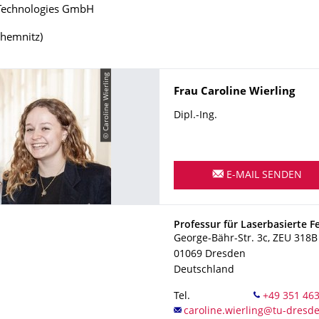
 Technologies GmbH
Chemnitz)
© Caroline Wierling
Name
Frau
Caroline
Wierling
Dipl.-Ing.
E-MAIL SENDEN
Adresse
Professur für Laserbasierte F
George-Bähr-Str. 3c, ZEU 318B
01069
Dresden
Deutschland
Tel.