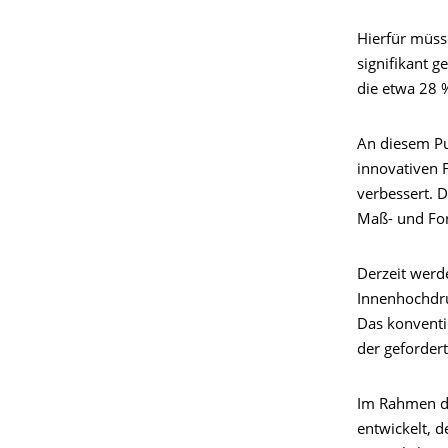
Hierfür müss
signifikant g
die etwa 28 
An diesem Pun
innovativen 
verbessert. 
Maß- und For
Derzeit werd
Innenhochdru
Das konventi
der geforder
Im Rahmen de
entwickelt, d