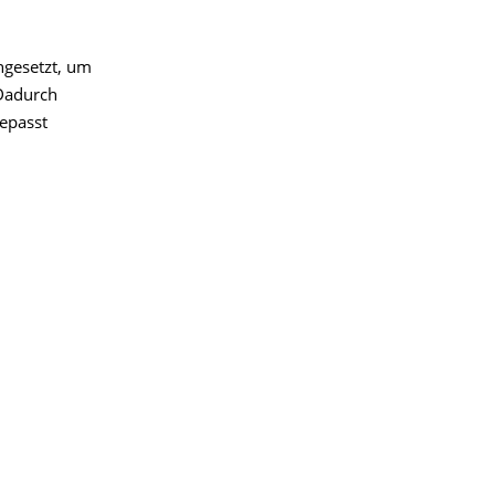
ngesetzt, um
Dadurch
gepasst