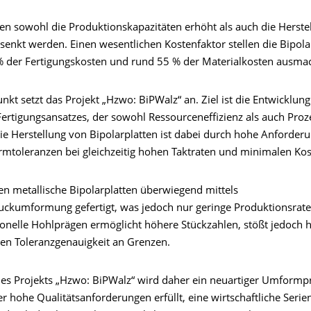
en sowohl die Produktionskapazitäten erhöht als auch die Herste
esenkt werden. Einen wesentlichen Kostenfaktor stellen die Bipola
% der Fertigungskosten und rund 55 % der Materialkosten ausma
kt setzt das Projekt „Hzwo: BiPWalz“ an. Ziel ist die Entwicklung
Fertigungsansatzes, der sowohl Ressourceneffizienz als auch Proz
Die Herstellung von Bipolarplatten ist dabei durch hohe Anforder
mtoleranzen bei gleichzeitig hohen Taktraten und minimalen Kos
en metallische Bipolarplatten überwiegend mittels
ckumformung gefertigt, was jedoch nur geringe Produktionsraten
onelle Hohlprägen ermöglicht höhere Stückzahlen, stößt jedoch hi
ten Toleranzgenauigkeit an Grenzen.
s Projekts „Hzwo: BiPWalz“ wird daher ein neuartiger Umformp
er hohe Qualitätsanforderungen erfüllt, eine wirtschaftliche Serie