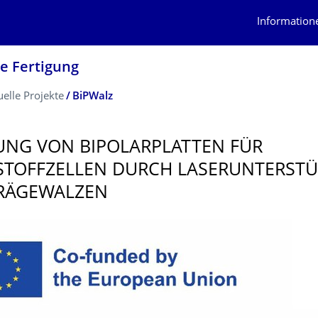
Information
te Fertigung
uelle Projekte
BiPWalz
UNG VON BIPOLARPLATTEN FÜR
TOFFZEL­LEN DURCH LASERUNTER­STÜ
RÄGEWALZEN