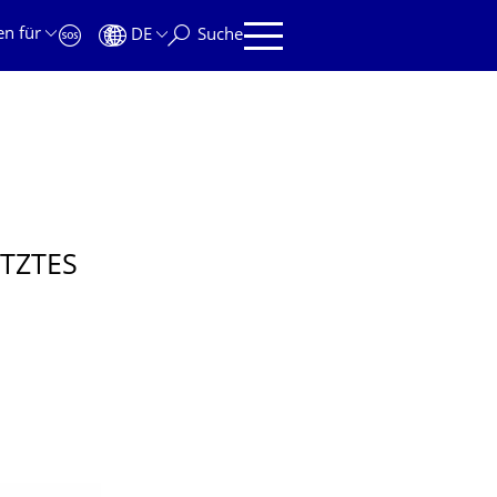
en für
DE
Suche
TZTES