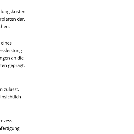
llungskosten
rplatten dar,
chen.
 eines
essleistung
ungen an die
ten geprägt.
 zulässt.
nsichtlich
rozess
nfertigung