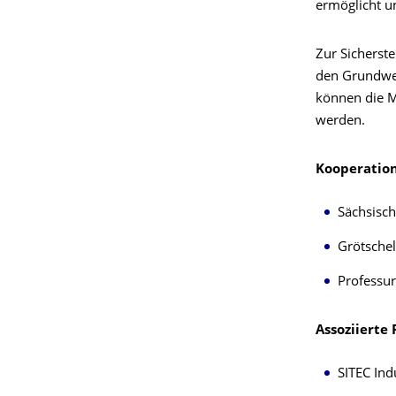
ermöglicht u
Zur Sicherste
den Grundwer
können die M
werden.
Kooperation
Sächsisc
Grötsche
Professu
Assoziierte 
SITEC In