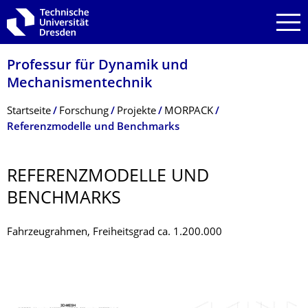
Zur Hauptnavigation springen
Zur Suche springen
Zum Inhalt springen
Professur für Dynamik und
Mechanismentechnik
Breadcrumb-Menü
Startseite
Forschung
Projekte
MORPACK
Referenzmodelle und Benchmarks
REFERENZMODELLE UND
BENCHMARKS
Fahrzeugrahmen, Freiheitsgrad ca. 1.200.000