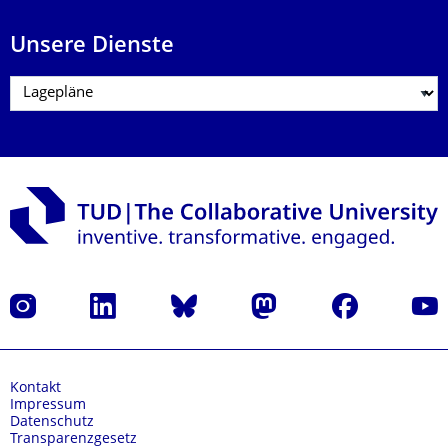
Unsere Dienste
Instagram
LinkedIn
Bluesky
Mastodon
Facebook
Yout
Kontakt
Impressum
Datenschutz
Transparenzgesetz