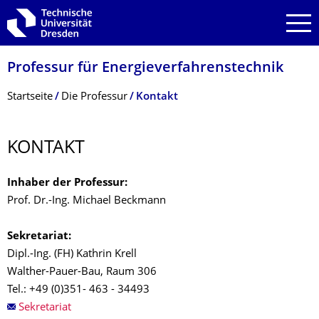
Zur Hauptnavigation springen
Zur Suche springen
Zum Inhalt springen
Professur für Energieverfahrens­technik
Breadcrumb-Menü
Startseite
Die Professur
Kontakt
KONTAKT
Inhaber der Professur:
Prof. Dr.-Ing. Michael Beckmann
Sekretariat:
Dipl.-Ing. (FH) Kathrin Krell
Walther-Pauer-Bau, Raum 306
Tel.: +49 (0)351- 463 - 34493
Sekretariat