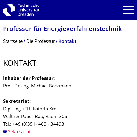
Zur Hauptnavigation springen
Zur Suche springen
Zum Inhalt springen
Professur für Energieverfahrens­technik
Breadcrumb-Menü
Startseite
Die Professur
Kontakt
KONTAKT
Inhaber der Professur:
Prof. Dr.-Ing. Michael Beckmann
Sekretariat:
Dipl.-Ing. (FH) Kathrin Krell
Walther-Pauer-Bau, Raum 306
Tel.: +49 (0)351- 463 - 34493
Sekretariat