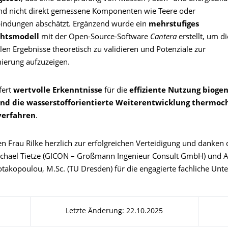
nd nicht direkt gemessene Komponenten wie Teere oder
indungen abschätzt. Ergänzend wurde ein
mehrstufiges
chtsmodell
mit der Open-Source-Software
Cantera
erstellt, um di
en Ergebnisse theoretisch zu validieren und Potenziale zur
ierung aufzuzeigen.
fert
wertvolle Erkenntnisse
für die
effiziente Nutzung bioge
und die wasserstofforientierte Weiterentwicklung thermo
verfahren
.
en Frau Rilke herzlich zur erfolgreichen Verteidigung und danken
chael Tietze (GICON – Großmann Ingenieur Consult GmbH) und 
otakopoulou, M.Sc. (TU Dresden) für die engagierte fachliche Unte
Letzte Änderung: 22.10.2025