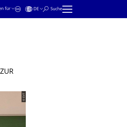
en für
DE
Suche
 ZUR
© EVT