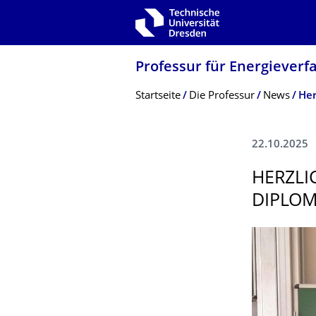
Zur Hauptnavigation springen
Zur Suche springen
Zum Inhalt springen
Professur für Energieverf
Breadcrumb-Menü
Startseite
Die Professur
News
Her
22.10.2025
HERZLI
DIPLOM