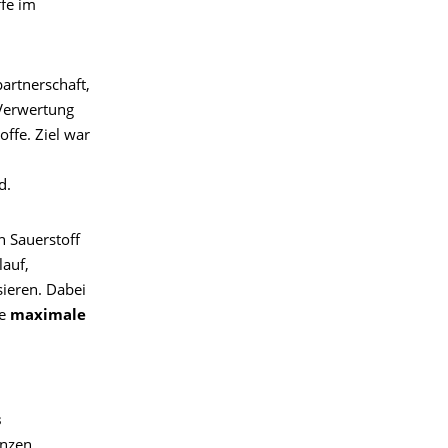
ffe im
artnerschaft,
 Verwertung
offe. Ziel war
d.
 Sauerstoff
lauf,
ieren. Dabei
ne
maximale
s
anzen