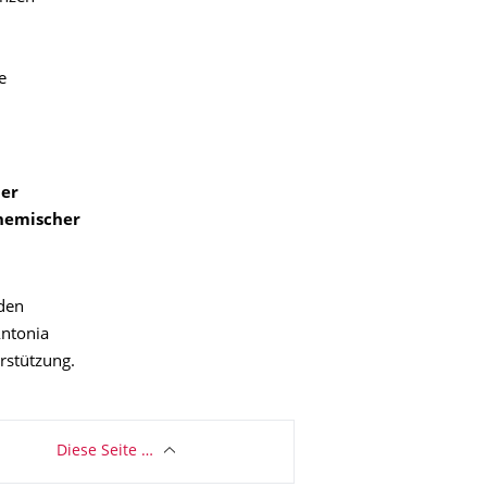
e
ner
chemischer
 den
Antonia
rstützung.
Diese Seite …