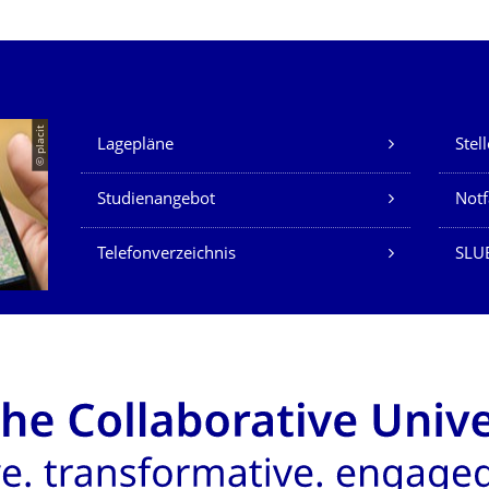
Unsere Dienste
© placit
Lagepläne
Stel
Studienangebot
Not
Telefonverzeichnis
SLU