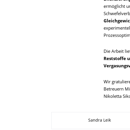
ermöglicht u
Schwefelverb
Gleichgewi
experimentell
Prozessoptim
Die Arbeit lie
Reststoffe 
Vergasungs
Wir gratulier
Betreuern Mi
Nikoletta Sik
Zu dieser Seite
Sandra Leik