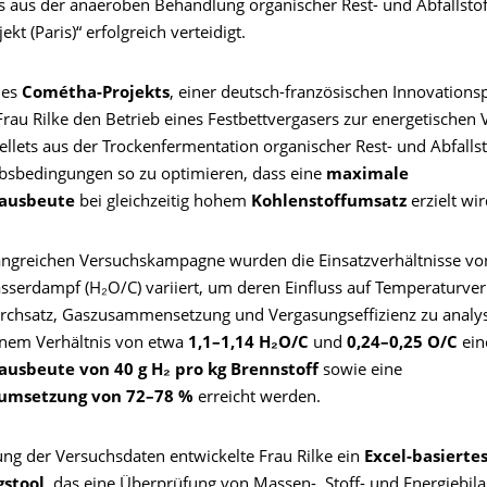
ts aus der anaeroben Behandlung organischer Rest- und Abfallsto
kt (Paris)“ erfolgreich verteidigt.
des
Cométha-Projekts
, einer deutsch-französischen Innovationsp
Frau Rilke den Betrieb eines Festbettvergasers zur energetischen
llets aus der Trockenfermentation organischer Rest- und Abfallst
iebsbedingungen so zu optimieren, dass eine
maximale
fausbeute
bei gleichzeitig hohem
Kohlenstoffumsatz
erzielt wir
angreichen Versuchskampagne wurden die Einsatzverhältnisse von
sserdampf (H₂O/C) variiert, um deren Einfluss auf Temperaturver
rchsatz, Gaszusammensetzung und Vergasungseffizienz zu analys
inem Verhältnis von etwa
1,1–1,14 H₂O/C
und
0,24–0,25 O/C
ei
ausbeute von 40 g H₂ pro kg Brennstoff
sowie eine
fumsetzung von 72–78 %
erreicht werden.
ng der Versuchsdaten entwickelte Frau Rilke ein
Excel-basierte
gstool
, das eine Überprüfung von Massen-, Stoff- und Energiebil