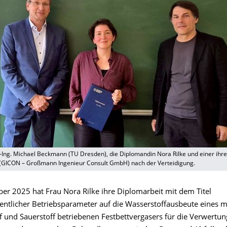
 Dr.-Ing. Michael Beckmann (TU Dresden), die Diplomandin Nora Rilke und einer ihr
 (GICON – Großmann Ingenieur Consult GmbH) nach der Verteidigung.
er 2025 hat Frau Nora Rilke ihre Diplomarbeit mit dem Titel
sentlicher Betriebsparameter auf die Wasserstoffausbeute eines m
und Sauerstoff betriebenen Festbettvergasers für die Verwertun