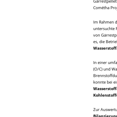
Gärrestpelle
Cométha Proje
Im Rahmen 
untersuchte 
von Gärrestpe
es, die Betr
Wasserstof
In einer umf
(O/C) und Wa
Brennstoffdu
konnte bei e
Wasserstoff
Kohlenstof
Zur Auswertu
Bilanzierun