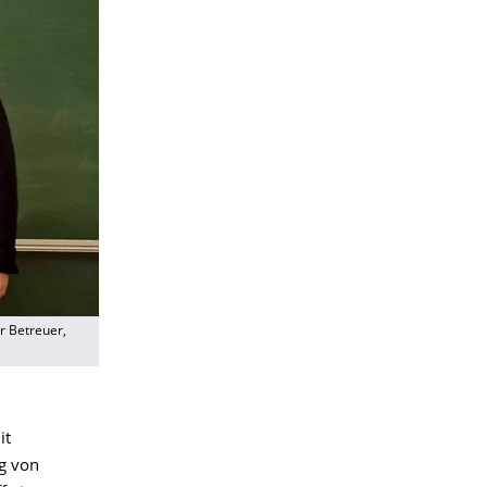
er Betreuer,
it
g von