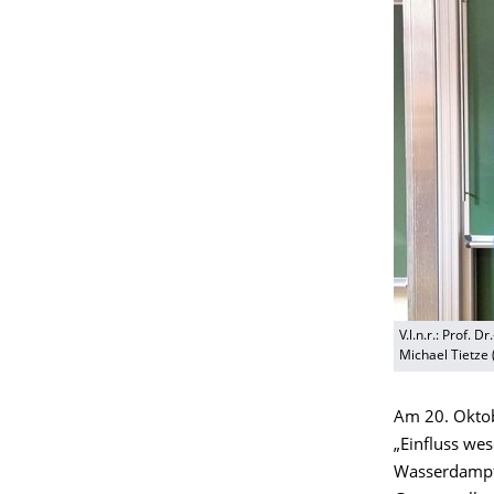
V.l.n.r.: Prof.
Michael Tietze
Am 20. Oktob
„Einfluss we
Wasserdampf 