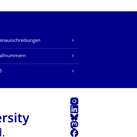
lenausschreibungen
fallnummern
B
Instagram
LinkedIn
Bluesky
Mastodon
Facebook