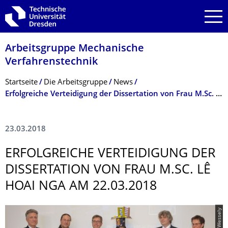
Zur Hauptnavigation springen
Zur Suche springen
Zum Inhalt springen
Arbeitsgruppe Mechanische
Verfahrenstechnik
Breadcrumb-Menü
Startseite
Die Arbeitsgruppe
News
Erfolgreiche Verteidigung der Dissertation von Frau M.Sc. Lê Hoai Nga am 22.03.2018
23.03.2018
ERFOLGREICHE VERTEIDIGUNG DER
DISSERTATION VON FRAU M.SC. LÊ
HOAI NGA AM 22.03.2018