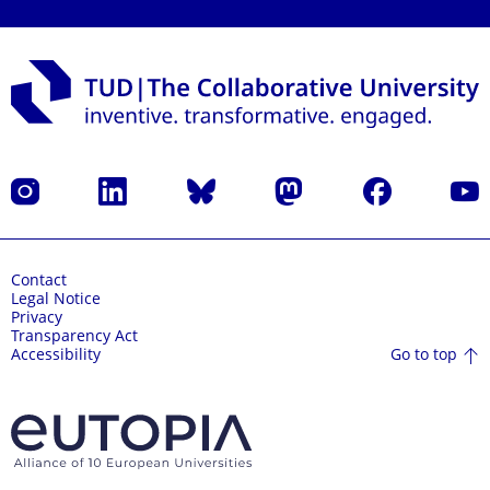
Instagram
LinkedIn
Bluesky
Mastodon
Facebook
YouT
Contact
Legal Notice
Privacy
Transparency Act
Go to top
Accessibility