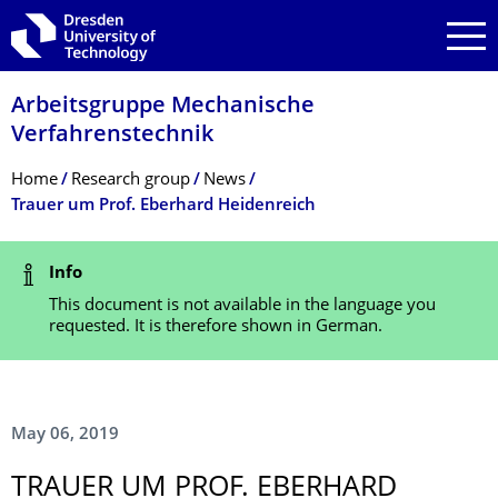
Skip to main navigation
Skip to search
Skip to content
Arbeitsgruppe Mechanische
Verfahrenstechnik
Breadcrumb Menu
Home
Research group
News
Trauer um Prof. Eberhard Heidenreich
Status Message
Info
This document is not available in the language you
requested. It is therefore shown in German.
May 06, 2019
TRAUER UM PROF. EBERHARD