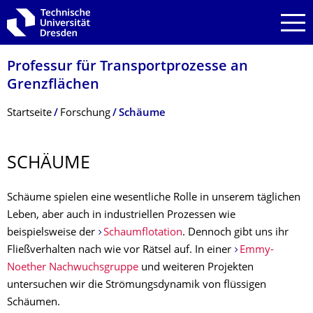
Zur Hauptnavigation springen
Zur Suche springen
Zum Inhalt springen
Professur für Transportprozesse an
Grenzflächen
Breadcrumb-Menü
Startseite
Forschung
Schäume
SCHÄUME
Schäume spielen eine wesentliche Rolle in unserem täglichen
Leben, aber auch in industriellen Prozessen wie
beispielsweise der
Schaumflotation
. Dennoch gibt uns ihr
Fließverhalten nach wie vor Rätsel auf. In einer
Emmy-
Noether Nachwuchsgruppe
und weiteren Projekten
untersuchen wir die Strömungsdynamik von flüssigen
Schäumen.