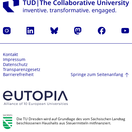
Instagram
LinkedIn
Bluesky
Mastodon
Facebook
Yout
Kontakt
Impressum
Datenschutz
Transparenzgesetz
Springe zum Seitenanfang
Barrierefreiheit
Die TU Dresden wird auf Grundlage des vom Sächsischen Landtag
beschlossenen Haushalts aus Steuermitteln mitfinanziert.