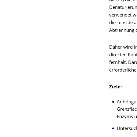
dass 1) die d
Denaturierung
verwendet we
die Tenside 
Abtrennung d
Daher wird in
direkten Kon
fernhält. Da
erforderliche
Ziele:
Anbringun
Grenzfläc
Enzyms un
Untersuc