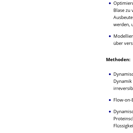
Optimieru
Blase zu 
Ausbeute 
werden, u
Modellier
über vers
Methoden:
Dynamisc
Dynamik d
irreversi
Flow-on-B
Dynamisc
Proteins
Flüssigke