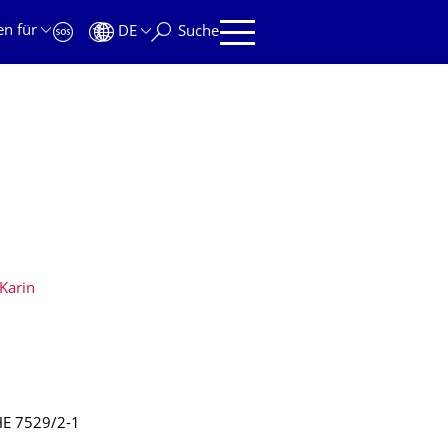
en für
DE
Suche
 Karin
HE 7529/2-1