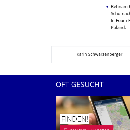
Behnam K
Schumache
In Foam F
Poland.
Zu dieser Seite
Karin Schwarzenberger
OFT GESUCHT
FINDEN!