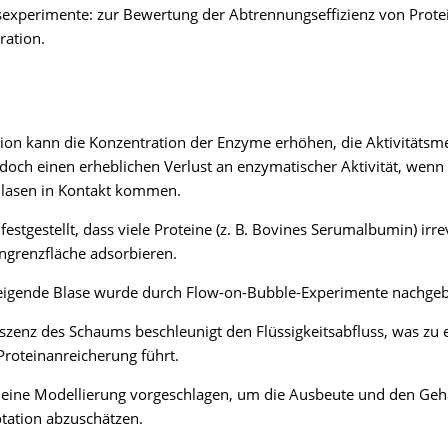
sexperimente: zur Bewertung der Abtrennungseffizienz von Prote
ration.
tion kann die Konzentration der Enzyme erhöhen, die Aktivitäts
edoch einen erheblichen Verlust an enzymatischer Aktivität, wen
Blasen in Kontakt kommen.
festgestellt, dass viele Proteine (z. B. Bovines Serumalbumin) irre
ngrenzfläche adsorbieren.
eigende Blase wurde durch Flow-on-Bubble-Experimente nachgebi
szenz des Schaums beschleunigt den Flüssigkeitsabfluss, was zu 
roteinanreicherung führt.
eine Modellierung vorgeschlagen, um die Ausbeute und den Geha
otation abzuschätzen.