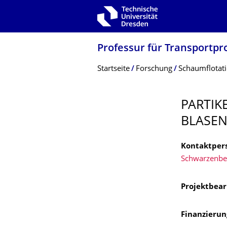
Zur Hauptnavigation springen
Zur Suche springen
Zum Inhalt springen
Professur für Transportp
Breadcrumb-Menü
Startseite
Forschung
Schaumflotat
PARTIKE
BLASEN
Kontaktper
Schwarzenbe
Projektbear
Finanzierun