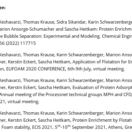
en
:
shavarzi, Thomas Krause, Sidra Sikandar, Karin Schwarzenberge
Marion Ansorge-Schumacher and Sascha Heitkam: Protein Enrichm
e Bubble Separation: Experimental and Modeling. Chemical Engi
256 (2022) 117715
eshavarzi, Thomas Krause, Karin Schwarzenberger, Marion Anso
r, Kerstin Eckert, Sascha Heitkam, Application of Flotation for 
ion, EUFOAM 2020 CONFERENCE, 6th-9th July, virtual meeting.
eshavarzi, Thomas Krause, Karin Schwarzenberger, Marion Anso
r, Kerstin Eckert, Sascha Heitkam, Evaluation of Protein Adsorpt
Annual meeting of the Processnet technical groups MPH and CFD
1, virtual meeting.
eshavarzi, Thomas Krause, Karin Schwarzenberger, Marion Anso
r, Kerstin Eckert, Sascha Heitkam, Protein Enrichment by Flotati
th
th
oam stability, ECIS 2021, 5
-10
September 2021, Athens, Gre