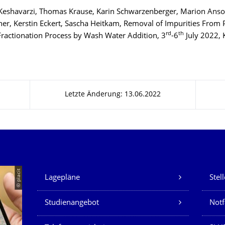
eshavarzi, Thomas Krause, Karin Schwarzenberger, Marion Anso
r, Kerstin Eckert, Sascha Heitkam, Removal of Impurities From
rd
th
ractionation Process by Wash Water Addition, 3
-6
July 2022, 
Letzte Änderung: 13.06.2022
Unsere Dienste
© placit
Lagepläne
Stel
Studienangebot
Not