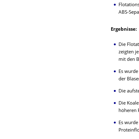
Flotation
ABS-Sepa
Ergebnisse:
Die Flota
zeigten j
mit den 
Es wurde 
der Blase
Die aufst
Die Koale
höheren P
Es wurde 
Proteinfl