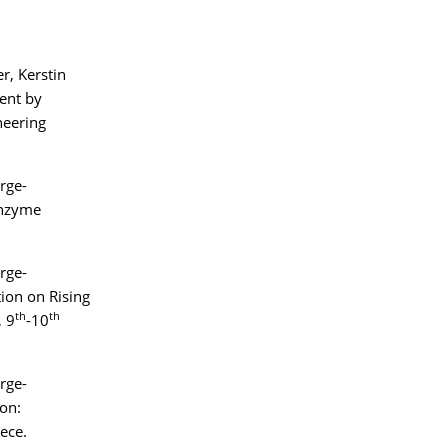
r, Kerstin
ent by
neering
rge-
Enzyme
rge-
ion on Rising
th
th
, 9
-10
rge-
on:
ece.