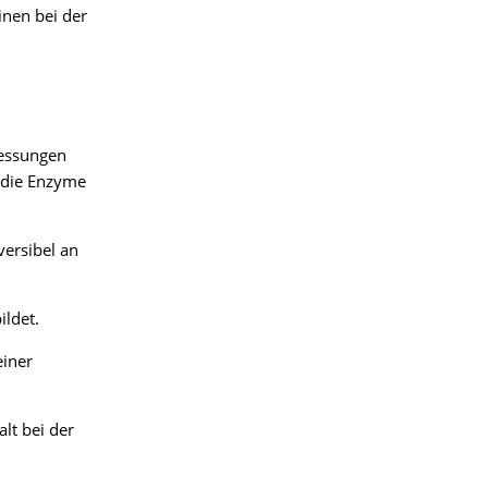
inen bei der
messungen
n die Enzyme
versibel an
ldet.
einer
lt bei der