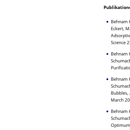
Publikation
Behnam Ke
Eckert, 
Adsorptiv
Science 
Behnam K
Schumache
Purificat
Behnam K
Schumache
Bubbles, 
March 202
Behnam K
Schumache
Optimum F