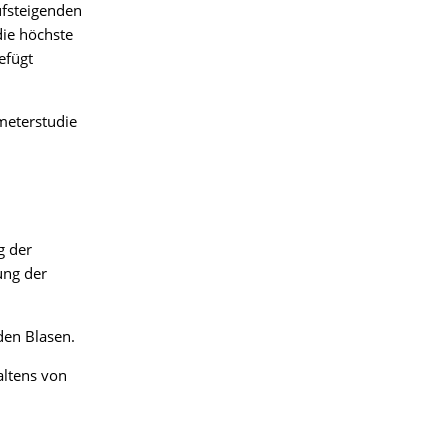
ufsteigenden
die höchste
efügt
meterstudie
g der
ung der
den Blasen.
ltens von