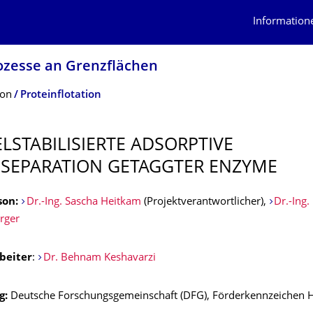
Information
rozesse an Grenzflächen
ion
Proteinflotation
LSTABI­LISIERTE ADSORPTIVE
SEPARATI­ON GETAGGTER ENZYME
son:
Dr.-Ing. Sascha Heitkam
(Projektverantwortlicher),
Dr.-Ing.
rger
beiter
:
Dr. Behnam Keshavarzi
g:
Deutsche Forschungsgemeinschaft (DFG), Förderkennzeichen 