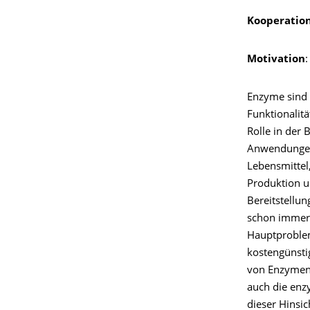
Kooperation
Motivation
:
Enzyme sind 
Funktionalitä
Rolle in der 
Anwendungen
Lebensmittel
Produktion u
Bereitstellu
schon immer 
Hauptproblem
kostengünst
von Enzymen
auch die enzy
dieser Hinsic