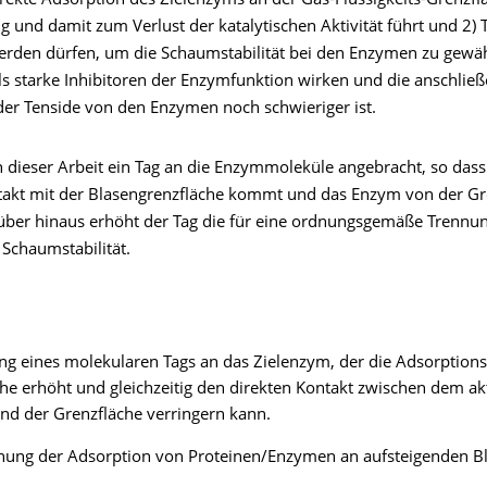
irekte Adsorption des Zielenzyms an der Gas-Flüssigkeits-Grenzfl
 und damit zum Verlust der katalytischen Aktivität führt und 2) 
rden dürfen, um die Schaumstabilität bei den Enzymen zu gewäh
als starke Inhibitoren der Enzymfunktion wirken und die anschlie
er Tenside von den Enzymen noch schwieriger ist.
 dieser Arbeit ein Tag an die Enzymmoleküle angebracht, so dass 
takt mit der Blasengrenzfläche kommt und das Enzym von der Gr
rüber hinaus erhöht der Tag die für eine ordnungsgemäße Trennu
 Schaumstabilität.
g eines molekularen Tags an das Zielenzym, der die Adsorptions
he erhöht und gleichzeitig den direkten Kontakt zwischen dem akt
d der Grenzfläche verringern kann.
hung der Adsorption von Proteinen/Enzymen an aufsteigenden Bl