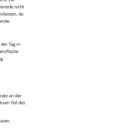
äche zur
Tenside nicht
rleisten, da
ßende
der Tag in
enzfläche
ng
rate an der
iven Teil des
asen.