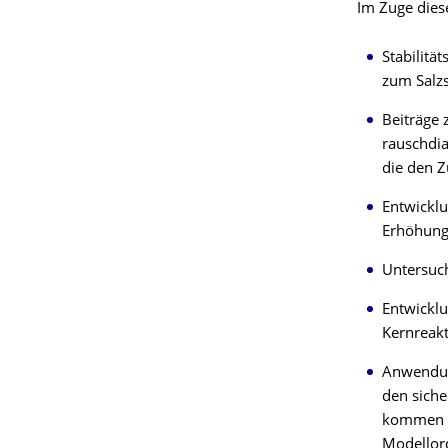
Im Zuge dies
Stabilitä
zum Salzs
Beiträge
rauschdia
die den Z
Entwickl
Erhöhung 
Untersuc
Entwickl
Kernreakt
Anwendun
den siche
kommen i
Modellor