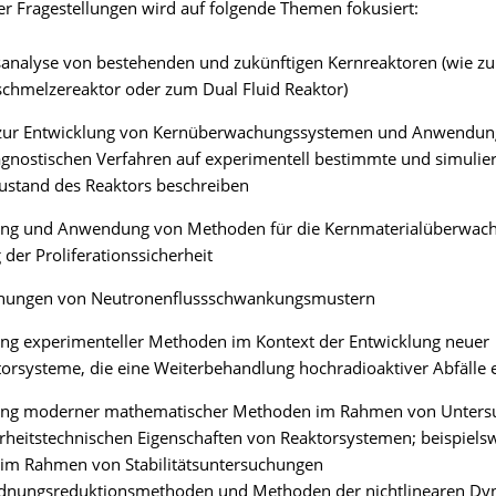
er Fragestellungen wird auf folgende Themen fokusiert:
tsanalyse von bestehenden und zukünftigen Kernreaktoren (wie zu
chmelzereaktor oder zum Dual Fluid Reaktor)
 zur Entwicklung von Kernüberwachungssystemen und Anwendun
gnostischen Verfahren auf experimentell bestimmte und simulie
ustand des Reaktors beschreiben
ung und Anwendung von Methoden für die Kernmaterialüberwac
der Proliferationssicherheit
hungen von Neutronenflussschwankungsmustern
ung experimenteller Methoden im Kontext der Entwicklung neuer
orsysteme, die eine Weiterbehandlung hochradioaktiver Abfälle
g moderner mathematischer Methoden im Rahmen von Unters
rheitstechnischen Eigenschaften von Reaktorsystemen; beispiels
m Rahmen von Stabilitätsuntersuchungen
dnungsreduktionsmethoden und Methoden der nichtlinearen Dy