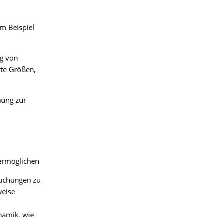
m Beispiel
g von
rte Größen,
hung zur
 ermöglichen
uchungen zu
weise
namik, wie