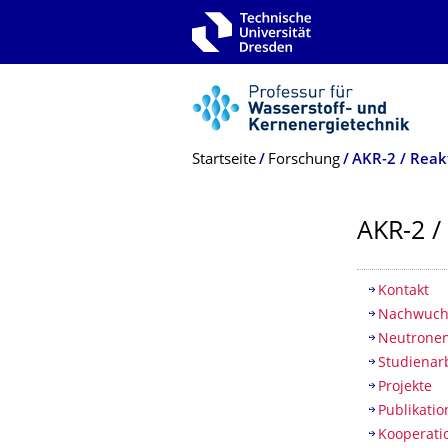
Zur Hauptnavigation springen
Zur Suche springen
Zum Inhalt springen
Breadcrumb-Menü
Startseite
Forschung
AKR-2 / Reak
AKR-2 
Inhaltsv
Kontakt
Nachwuch
Neutronen
Studienar
Projekte
Publikati
Kooperati