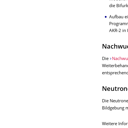
die Bifur
Aufbau ei
Programm
AKR-2 in
Nachwuc
Die
Nachwu
Weiterbehand
entsprechend
Neutron
Die Neutronen
Bildgebung m
Weitere Info