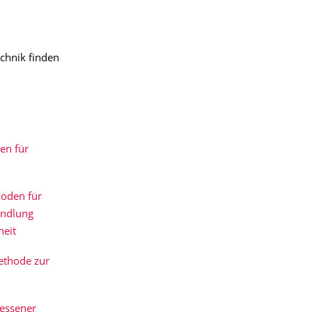
chnik finden
en für
hoden für
andlung
heit
ethode zur
essener