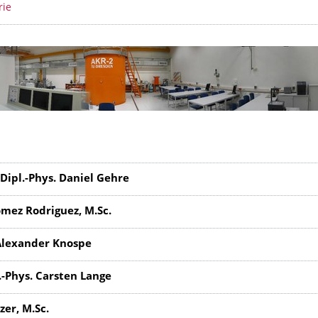
rie
. Dipl.-Phys. Daniel Gehre
ómez Rodriguez, M.Sc.
 Alexander Knospe
l.-Phys. Carsten Lange
zer, M.Sc.