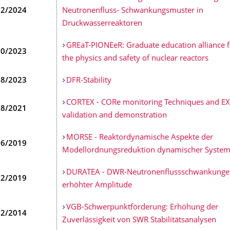
02/2024
Neutronenfluss- Schwankungsmuster in
Druckwasserreaktoren
GREaT-PIONEeR: Graduate education alliance f
10/2023
the physics and safety of nuclear reactors
08/2023
DFR-Stability
CORTEX - CORe monitoring Techniques and EX
08/2021
validation and demonstration
MORSE - Reaktordynamische Aspekte der
06/2019
Modellordnungs­reduktion dynamischer Syste
DURATEA - DWR-Neutronenflussschwankunge
02/2019
erhöhter Amplitude
VGB-Schwerpunktförderung: Erhöhung der
12/2014
Zuverlässigkeit von SWR Stabilitätsanalysen