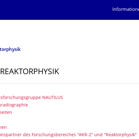
Information
torphysik
/ REAKTORPHYSIK
erzeichnis
sforschungsgruppe NAUTILUS
radiographie
beiten
onen
onspartner des Forschungsbereiches "AKR-2" und "Reaktorphysik"