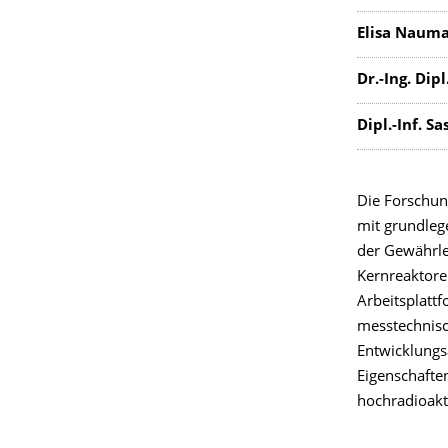
Elisa Nauma
Dr.-Ing. Dip
Dipl.-Inf. S
Die Forschun
mit grundleg
der Gewährle
Kernreaktore
Arbeitsplatt
messtechnisc
Entwicklungsa
Eigenschafte
hochradioakti