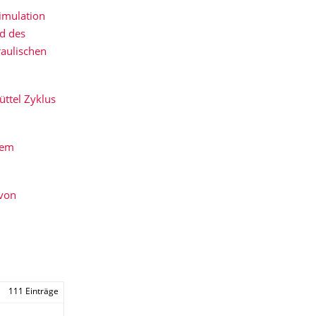
imulation
d des
aulischen
üttel Zyklus
dem
 von
111 Einträge