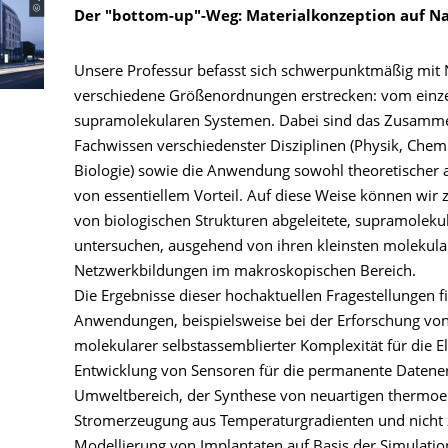
Der "bottom-up"-Weg: Materialkonzeption auf N
Unsere Professur befasst sich schwerpunktmäßig mit N
verschiedene Größenordnungen erstrecken: vom einze
supramolekularen Systemen. Dabei sind das Zusamme
Fachwissen verschiedenster Disziplinen (Physik, Chem
Biologie) sowie die Anwendung sowohl theoretischer 
von essentiellem Vorteil. Auf diese Weise können wir 
von biologischen Strukturen abgeleitete, supramoleku
untersuchen, ausgehend von ihren kleinsten molekular
Netzwerkbildungen im makroskopischen Bereich.
Die Ergebnisse dieser hochaktuellen Fragestellungen f
Anwendungen, beispielsweise bei der Erforschung von 
molekularer selbstassemblierter Komplexität für die E
Entwicklung von Sensoren für die permanente Datene
Umweltbereich, der Synthese von neuartigen thermoele
Stromerzeugung aus Temperaturgradienten und nicht z
Modellierung von Implantaten auf Basis der Simulat