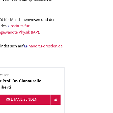
ultät für Maschinenwesen und der
l des
Instituts für
Angewandte Physik (IAP)
.
indet sich auf
nano.tu-dresden.de
.
essor
me
rr
Prof. Dr.
Gianaurelio
iberti
E-MAIL SENDEN