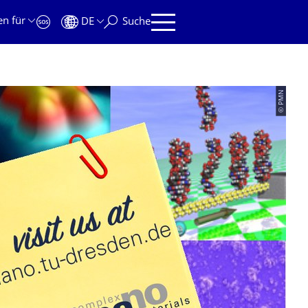
en für
DE
Suche
© PMN