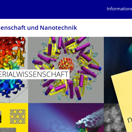
Information
sen­schaft und Nanotechnik
RIALWIS­SENSCHAFT
ÜR MATERIALWISSENSCHAFT UND NANOTECHNIK