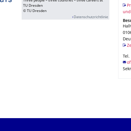
Three people – three countries – three careers at
Org
Pro
Pr
TU Dresden
© TU Dresden
und
Datenschutzrichtlinie
Adr
Bes
Hall
010
Deu
Z
Tel.
Sekr