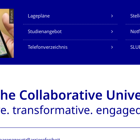
Unsere Dienste
© placit
Lagepläne
Stel
Studienangebot
Not
Telefonverzeichnis
SLU