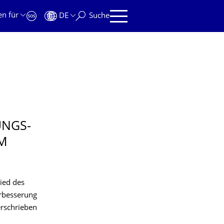
en für
DE
Suche
UNGS­
EM
lied des
erbesserung
erschrieben