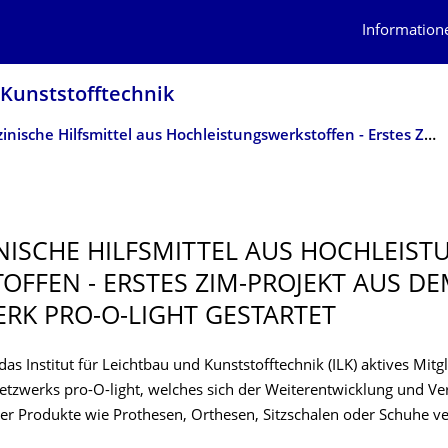
Information
 Kunststofftechnik
Medizinische Hilfsmittel aus Hochleistungswerkstoffen - Erstes ZIM-Projekt aus dem Netzwerk Pro-O-Light gestartet
NISCHE HILFSMITTEL AUS HOCHLEIST
OFFEN - ERSTES ZIM-PROJEKT AUS D
RK PRO-O-LIGHT GESTARTET
 das Institut für Leichtbau und Kunststofftechnik (ILK) aktives Mitg
etzwerks pro-O-light, welches sich der Weiterentwicklung und V
er Produkte wie Prothesen, Orthesen, Sitzschalen oder Schuhe v