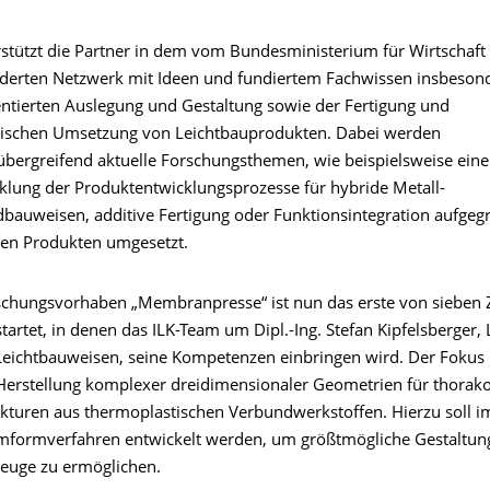
rstützt die Partner in dem vom Bundesministerium für Wirtschaft
derten Netzwerk mit Ideen und fundiertem Fachwissen insbesond
entierten Auslegung und Gestaltung sowie der Fertigung und
nischen Umsetzung von Leichtbauprodukten. Dabei werden
bergreifend aktuelle Forschungsthemen, wie beispielsweise eine
klung der Produktentwicklungsprozesse für hybride Metall-
bauweisen, additive Fertigung oder Funktionsintegration aufgegr
en Produkten umgesetzt.
chungsvorhaben „Membranpresse“ ist nun das erste von sieben 
tartet, in denen das ILK-Team um Dipl.-Ing. Stefan Kipfelsberger, 
eichtbauweisen, seine Kompetenzen einbringen wird. Der Fokus 
r Herstellung komplexer dreidimensionaler Geometrien für thora
kturen aus thermoplastischen Verbundwerkstoffen. Hierzu soll im
mformverfahren entwickelt werden, um größtmögliche Gestaltung
euge zu ermöglichen.