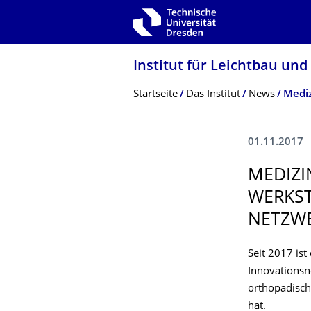
Zur Hauptnavigation springen
Zur Suche springen
Zum Inhalt springen
Institut für Leichtbau und
Breadcrumb-Menü
Startseite
Das Institut
News
01.11.2017
MEDIZI
WERKST
NETZWE
Seit 2017 ist
Innovationsn
orthopädisch
hat.