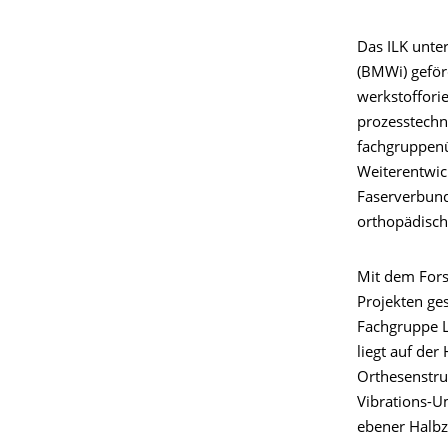
Das ILK unte
(BMWi) geför
werkstoffori
prozesstech
fachgruppenü
Weiterentwic
Faserverbund
orthopädisch
Mit dem Fors
Projekten ges
Fachgruppe L
liegt auf de
Orthesenstru
Vibrations-U
ebener Halbz