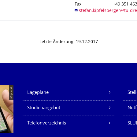
Fax
+49 351 46
Letzte Änderung: 19.12.2017
Unsere Dienste
© placit
Lagepläne
Stel
Studienangebot
Not
Telefonverzeichnis
SLU