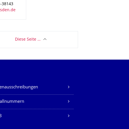
3-38143
Diese Seite …
lenausschreibungen
fallnummern
B