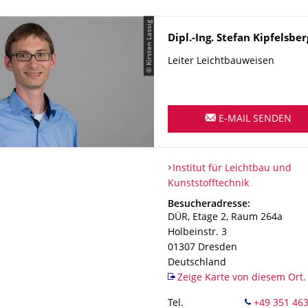
© Kirsten Lassig
Name
Dipl.-Ing.
Stefan
Kipfelsber
Leiter Leichtbauweisen
E-MAIL SENDEN
Organisationsname
Institut für Leichtbau und Kun
Institut für Leichtbau und
Kunststofftechnik
Adresse
Besucheradresse:
DÜR, Etage 2, Raum 264a
Holbeinstr. 3
01307
Dresden
Deutschland
Zeige Karte von diesem Ort.
Tel.