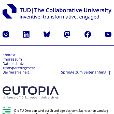
Instagram
LinkedIn
Bluesky
Mastodon
Facebook
Yout
Kontakt
Impressum
Datenschutz
Transparenzgesetz
Springe zum Seitenanfang
Barrierefreiheit
Die TU Dresden wird auf Grundlage des vom Sächsischen Landtag