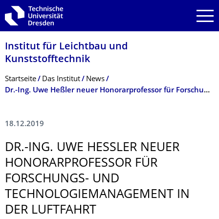
Zur Hauptnavigation springen
Zur Suche springen
Zum Inhalt springen
Institut für Leichtbau und
Kunststofftechnik
Breadcrumb-Menü
Startseite
Das Institut
News
Dr.-Ing. Uwe Heßler neuer Honorarprofessor für Forschungs- und Technologiemanagement in der Luftfahrt
18.12.2019
DR.-ING. UWE HESSLER NEUER H
ONORARPROFES­SOR FÜR F
ORSCHUNGS- UND T
ECHNOLOGIEMA­NAGEMENT IN D
ER LUFTFAHRT