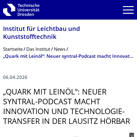
Zur Hauptnavigation springen
Zur Suche springen
Zum Inhalt springen
Institut für Leichtbau und
Kunststofftechnik
Breadcrumb-Menü
Startseite
Das Institut
News
„Quark mit Leinöl“: Neuer syntral-Podcast macht Innovation und Technologietransfer in der Lausitz hörbar
06.04.2026
„QUARK MIT LEINÖL“: NEUER
SYNTRAL-PODCAST MACHT
INNOVATION UND TECHNOLOGIE­
TRANSFER IN DER LAUSITZ HÖRBAR