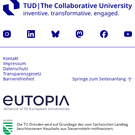
Instagram
LinkedIn
Bluesky
Mastodon
Facebook
Yout
Kontakt
Impressum
Datenschutz
Transparenzgesetz
Springe zum Seitenanfang
Barrierefreiheit
Die TU Dresden wird auf Grundlage des vom Sächsischen Landtag
beschlossenen Haushalts aus Steuermitteln mitfinanziert.