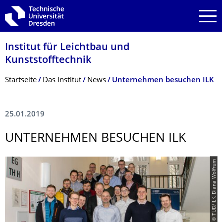
Zur Hauptnavigation springen
Zur Suche springen
Zum Inhalt springen
Institut für Leichtbau und
Kunststofftechnik
Breadcrumb-Menü
Startseite
Das Institut
News
Unternehmen besuchen ILK
25.01.2019
UNTERNEHMEN BESUCHEN ILK
© TUD/ILK, Diana Wolfrum