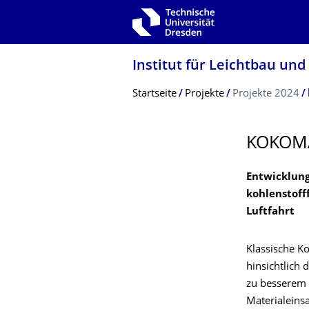
Zur Hauptnavigation springen
Zur Suche springen
Zum Inhalt springen
Institut für Leichtbau und
Breadcrumb-Menü
Startseite
Projekte
Projekte 2024
KOKOM
Entwicklung
kohlenstoff
Luftfahrt
Klassische K
hinsichtlich
zu besserem
Materialeins