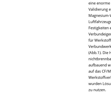
eine enorme 
Validierung 
Magnesium-We
Luftfahrzeug
Festigkeiten
Verbundeigen
für Werkstof
Verbundwerk
(Abb.1). Die
nichtbrennba
aufbauend wu
auf das CF/M
Werkstoffver
wurden Lösun
zu nutzen.