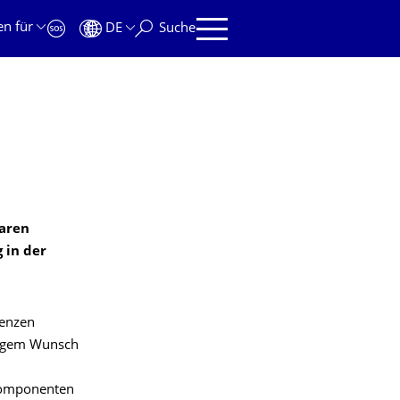
en für
DE
Suche
baren
 in der
renzen
itigem Wunsch
 Komponenten