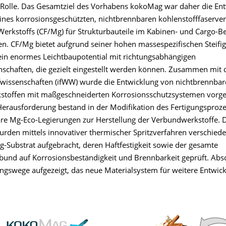
Rolle. Das Gesamtziel des Vorhabens kokoMag war daher die En
eines korrosionsgeschützten, nichtbrennbaren kohlenstofffaserver
rkstoffs (CF/Mg) für Strukturbauteile im Kabinen- und Cargo-B
en. CF/Mg bietet aufgrund seiner hohen massespezifischen Steifi
 ein enormes Leichtbaupotential mit richtungsabhängigen
schaften, die gezielt eingestellt werden können. Zusammen mit d
fwissenschaften (ifWW) wurde die Entwicklung von nichtbrennba
stoffen mit maßgeschneiderten Korrosionsschutzsystemen vo
 Herausforderung bestand in der Modifikation des Fertigungsproze
re Mg-Eco-Legierungen zur Herstellung der Verbundwerkstoffe. 
rden mittels innovativer thermischer Spritzverfahren verschied
g-Substrat aufgebracht, deren Haftfestigkeit sowie der gesamte
bund auf Korrosionsbeständigkeit und Brennbarkeit geprüft. Abs
gswege aufgezeigt, das neue Materialsystem für weitere Entwic