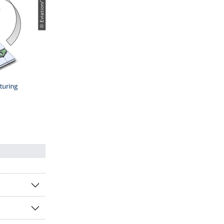
© Eviation/TUD/ILK