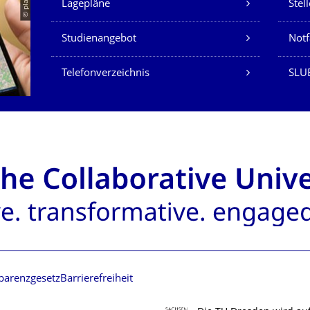
© placit
Lagepläne
Stel
Studienangebot
Not
Telefonverzeichnis
SLU
parenzgesetz
Barrierefreiheit