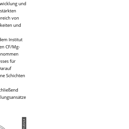
twicklung und
stärkten
ereich von
gkeiten und
em Institut
ren CF/Mg-
rgenommen
sses für
Darauf
ene Schichten
chließend
klungsansätze