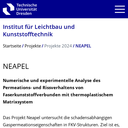
Zur Hauptnavigation springen
Zur Suche springen
Zum Inhalt springen
Institut für Leichtbau und
Kunststofftechnik
Breadcrumb-Menü
Startseite
Projekte
Projekte 2024
NEAPEL
NEAPEL
Numerische und experimentelle Analyse des
Permeations- und Rissverhaltens von
Faserkunststoffverbunden mit thermoplastischem
Matrixsystem
Das Projekt Neapel untersucht die schadensabhängigen
Gaspermeationseigenschaften in FKV-Strukturen. Ziel ist es,